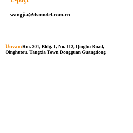
wangjia@dsmodel.com.cn
Ünvan:
Rm. 201, Bldg. 1, No. 112, Qinghu Road,
Qinghutou, Tangxia Town Dongguan Guangdong