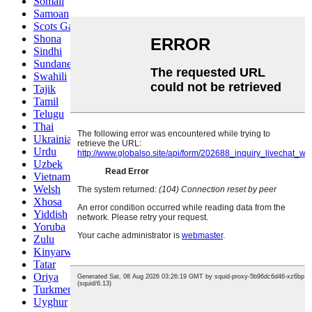
Somali
Samoan
Scots Gaelic
Shona
Sindhi
Sundanese
Swahili
Tajik
Tamil
Telugu
Thai
Ukrainian
Urdu
Uzbek
Vietnamese
Welsh
Xhosa
Yiddish
Yoruba
Zulu
Kinyarwanda
Tatar
Oriya
Turkmen
Uyghur