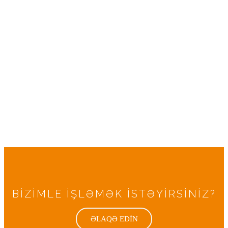
BİZİMLE İŞLƏMƏK İSTƏYİRSİNİZ?
ƏLAQƏ EDİN