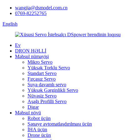
wangjia@dsmodel.com.cn
0769-82252765
English
Ev
DRON HƏLLİ
Məhsul nümayişi
Mikro Servo
Yüksək Torklu Servo
Standart Servo
Fırçasız Servo
Suya davamlı servo
Yüksək Gərginlikli Servo
Nüvəsiz Servo
Aşağı Profilli Servo
Digər
Məhsul növü
Robot üçün
Sənaye avtomatlaşdırılması üçün
İHA üçün
Drone üçün