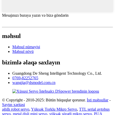
Mesajınızı buraya yazın və bizə göndərin
məhsul
Məhsul nümayişi
Məhsul növü
bizimlə əlaqə saxlayın
Guangdong De Sheng Intelligent Technology Co., Ltd.
0769-82252765
wangjia@dsmodel.com.cn
© Copyright - 2010-2025: Bütün hüquqlar qorunur.
İsti məhsullar
-
Saytın xəritəsi
ağıllı robot servo
,
Yüksək Torklu Mikro Servo
,
TTL serial avtobus
servo
,
metal dişli mini servo
,
yüksək sürətli mikro servo
,
PUA