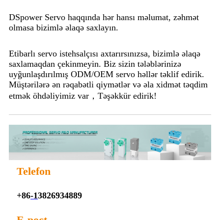
DSpower Servo haqqında hər hansı məlumat, zəhmət
olmasa bizimlə əlaqə saxlayın.
Etibarlı servo istehsalçısı axtarırsınızsa, bizimlə əlaqə
saxlamaqdan çekinmeyin. Biz sizin tələblərinizə
uyğunlaşdırılmış ODM/OEM servo həllər təklif edirik.
Müştərilərə ən rəqabətli qiymətlər və əla xidmət təqdim
etmək öhdəliyimiz var，Təşəkkür edirik!
Telefon
+86
-1
3826934889
E-poçt