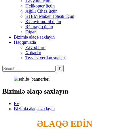
Təyyarə üçün
Helikopter üçün
Ağıllı Cihaz üçün
STEM Maker Təhsili üçün
RC avtomobil üçün
RC qayıq üçün
Digər
Bizimlə əlaqə saxlayın
Haqqımızda
Zavod turu
Xəbərlər
Tez-tez verilən suallar
Bizimlə əlaqə saxlayın
Ev
Bizimlə əlaqə saxlayın
ƏLAQƏ EDİN