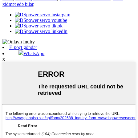
xidmət edə bilər
,
E-poçt göndər
WhatsApp
x