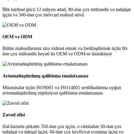
İllik istehsal gücü 12 milyon ədəd, 80-dən çox mühəndis və tədqiqat
işçisi və 500-dən çox mövcud məhsul növü
OEM və ODM
Bütün məhsullarımız sizə xidmət etmək və fərdiləşdirmək üçün 80-
dən çox mühəndis heyəti ilə OEM və ODM-ni dəstəkləyir
Avtomatlaşdırılmış qəlibləmə emalatxanası
Müəssisələr üçün ISO9001 və ISO14001 sertifikatlarına uyğun
avtomatlaşdırılmış enjeksiyon qəlibləmə emalatxanası
Zavod ofisi
Hal-hazırda şirkətin 350-dən çox işçisi, o cümlədən 50-dən çox
tədqiqat və inkişaf işçisi, 60-dan çox keyfiyyət yoxlama işçisi və