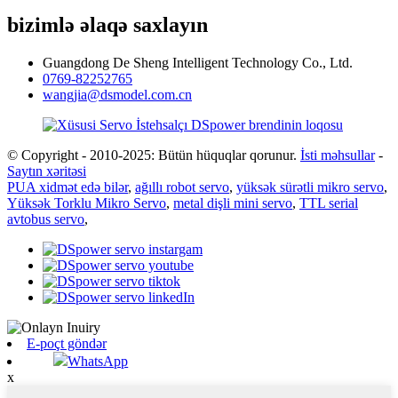
bizimlə əlaqə saxlayın
Guangdong De Sheng Intelligent Technology Co., Ltd.
0769-82252765
wangjia@dsmodel.com.cn
© Copyright - 2010-2025: Bütün hüquqlar qorunur.
İsti məhsullar
-
Saytın xəritəsi
PUA xidmət edə bilər
,
ağıllı robot servo
,
yüksək sürətli mikro servo
,
Yüksək Torklu Mikro Servo
,
metal dişli mini servo
,
TTL serial
avtobus servo
,
E-poçt göndər
WhatsApp
x