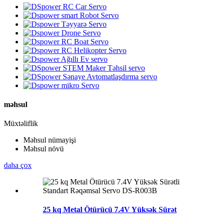
məhsul
Müxtəliflik
Məhsul nümayişi
Məhsul növü
daha çox
25 kq Metal Ötürücü 7.4V Yüksək Sürət