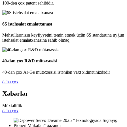
100-dən çox patent sahibidir.
6S istehsalat emalatxanası
Məhsullarınızın keyfiyyətini təmin etmək üçün 6S standartına uyğun
istehsalat emalatxanasına sahib olmaq
40-dan çox R&D mütəxəssisi
40-dan çox Ar-Ge mütəxəssisi istənilən vaxt xidmətinizdədir
daha çox
Xəbərlər
Müxtəliflik
daha çox