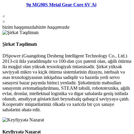
9g MG90S Metal Gear Core 6V Ai
<
>
bizim haqqımızda
bizim haqqımızda
Şirkət Təqdimatı
DSpower (Guangdong Desheng Intelligent Technology Co., Ltd.)
2013-cü ildə yaradılmışdır və 100-dən çox patenti olan, ağıllı ötürmə
ilə məşğul olan yüksək texnologiyalı müəssisədir. Şirkət yüksək
səviyyəli mikro və kiçik ötürmə sistemlərinin dizaynı, istehsalı və
əsas texnologiyasının inkişafına sadiqdir və hazırda yerli servo
sənayesi bazar payında birinci yerdədir. Şirkətimizin məhsulları
sənayenin avtomatlaşdırılması, STEAM təhsili, robototexnika, ağıllı
evlər, dronlar, intellektual logistika və digər sahələrdə geniş istifadə
olunub, əməliyyat göstəriciləri beynəlxalq qabaqcıl səviyyəyə çatıb.
Kooperativ müştərilərimiz ölkədə və xaricdə bir çox sənaye
sahələrini əhatə edir.
Keyfiyyətə Nəzarət