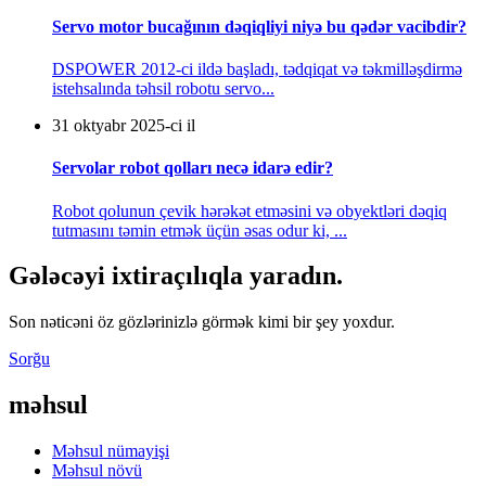
Servo motor bucağının dəqiqliyi niyə bu qədər vacibdir?
DSPOWER 2012-ci ildə başladı, tədqiqat və təkmilləşdirmə
istehsalında təhsil robotu servo...
31 oktyabr 2025-ci il
Servolar robot qolları necə idarə edir?
Robot qolunun çevik hərəkət etməsini və obyektləri dəqiq
tutmasını təmin etmək üçün əsas odur ki, ...
Gələcəyi ixtiraçılıqla yaradın.
Son nəticəni öz gözlərinizlə görmək kimi bir şey yoxdur.
Sorğu
məhsul
Məhsul nümayişi
Məhsul növü