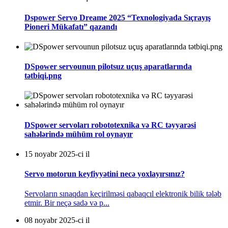
Dspower Servo Dreame 2025 “Texnologiyada Sıçrayış
Pioneri Mükafatı” qazandı
DSpower servounun pilotsuz uçuş aparatlarında
tətbiqi.png
DSpower servoları robototexnika və RC təyyarəsi
sahələrində mühüm rol oynayır
15 noyabr 2025-ci il
Servo motorun keyfiyyətini necə yoxlayırsınız?
Servoların sınaqdan keçirilməsi qabaqcıl elektronik bilik tələb
etmir. Bir neçə sadə və p...
08 noyabr 2025-ci il