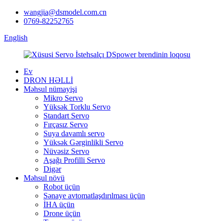
wangjia@dsmodel.com.cn
0769-82252765
English
Ev
DRON HƏLLİ
Məhsul nümayişi
Mikro Servo
Yüksək Torklu Servo
Standart Servo
Fırçasız Servo
Suya davamlı servo
Yüksək Gərginlikli Servo
Nüvəsiz Servo
Aşağı Profilli Servo
Digər
Məhsul növü
Robot üçün
Sənaye avtomatlaşdırılması üçün
İHA üçün
Drone üçün