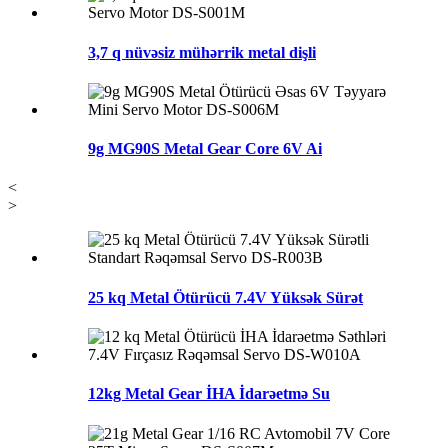
3,7 q nüvəsiz mühərrik metal dişli
9g MG90S Metal Gear Core 6V Ai
<
>
25 kq Metal Ötürücü 7.4V Yüksək Sürət
12kg Metal Gear İHA İdarəetmə Su