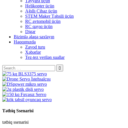
Təyyarə üçün
Helikopter üçün
Ağıllı Cihaz üçün
STEM Maker Təhsili üçün
RC avtomobil üçün
RC qayıq üçün
Digər
Bizimlə əlaqə saxlayın
Haqqımızda
Zavod turu
Xəbərlər
Tez-tez verilən suallar
Tətbiq Ssenarisi
tətbiq ssenarisi