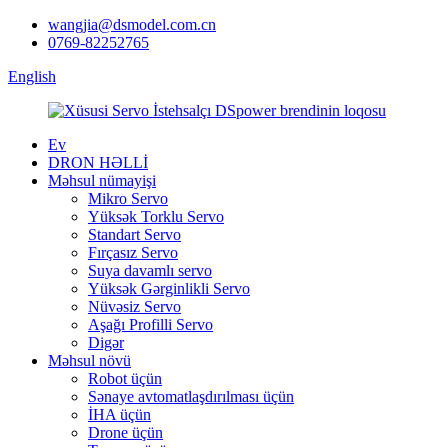
wangjia@dsmodel.com.cn
0769-82252765
English
Ev
DRON HƏLLİ
Məhsul nümayişi
Mikro Servo
Yüksək Torklu Servo
Standart Servo
Fırçasız Servo
Suya davamlı servo
Yüksək Gərginlikli Servo
Nüvəsiz Servo
Aşağı Profilli Servo
Digər
Məhsul növü
Robot üçün
Sənaye avtomatlaşdırılması üçün
İHA üçün
Drone üçün