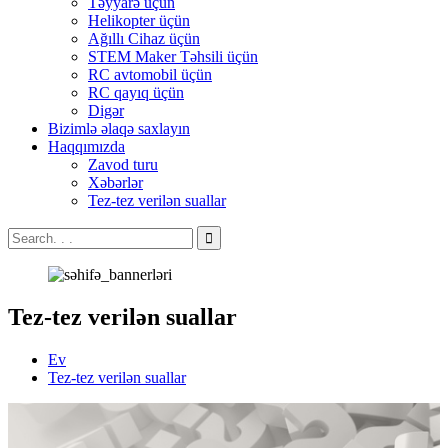
Təyyarə üçün
Helikopter üçün
Ağıllı Cihaz üçün
STEM Maker Təhsili üçün
RC avtomobil üçün
RC qayıq üçün
Digər
Bizimlə əlaqə saxlayın
Haqqımızda
Zavod turu
Xəbərlər
Tez-tez verilən suallar
Tez-tez verilən suallar
Ev
Tez-tez verilən suallar