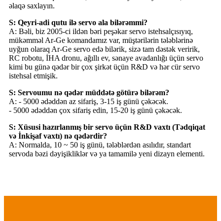
əlaqə saxlayın.
S: Qeyri-adi qutu ilə servo ala bilərəmmi?
A: Bəli, biz 2005-ci ildən bəri peşəkar servo istehsalçısıyıq,
mükəmməl Ar-Ge komandamız var, müştərilərin tələblərinə
uyğun olaraq Ar-Ge servo edə bilərik, sizə tam dəstək veririk,
RC robotu, İHA dronu, ağıllı ev, sənaye avadanlığı üçün servo
kimi bu günə qədər bir çox şirkət üçün R&D və hər cür servo
istehsal etmişik.
S: Servoumu nə qədər müddətə götürə bilərəm?
A: - 5000 ədəddən az sifariş, 3-15 iş günü çəkəcək.
- 5000 ədəddən çox sifariş edin, 15-20 iş günü çəkəcək.
S: Xüsusi hazırlanmış bir servo üçün R&D vaxtı (Tədqiqat
və İnkişaf vaxtı) nə qədərdir?
A: Normalda, 10 ~ 50 iş günü, tələblərdən asılıdır, standart
servoda bəzi dəyişikliklər və ya tamamilə yeni dizayn elementi.