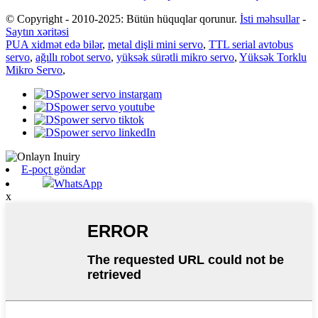
© Copyright - 2010-2025: Bütün hüquqlar qorunur.
İsti məhsullar
-
Saytın xəritəsi
PUA xidmət edə bilər
,
metal dişli mini servo
,
TTL serial avtobus
servo
,
ağıllı robot servo
,
yüksək sürətli mikro servo
,
Yüksək Torklu
Mikro Servo
,
E-poçt göndər
WhatsApp
x