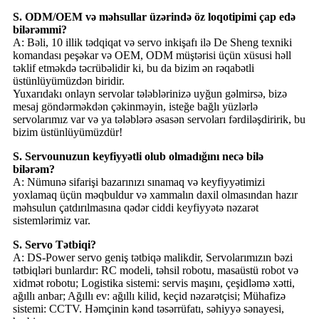
S. ODM/OEM və məhsullar üzərində öz loqotipimi çap edə
bilərəmmi?
A: Bəli, 10 illik tədqiqat və servo inkişafı ilə De Sheng texniki
komandası peşəkar və OEM, ODM müştərisi üçün xüsusi həll
təklif etməkdə təcrübəlidir ki, bu da bizim ən rəqabətli
üstünlüyümüzdən biridir.
Yuxarıdakı onlayn servolar tələblərinizə uyğun gəlmirsə, bizə
mesaj göndərməkdən çəkinməyin, isteğe bağlı yüzlərlə
servolarımız var və ya tələblərə əsasən servoları fərdiləşdiririk, bu
bizim üstünlüyümüzdür!
S. Servounuzun keyfiyyətli olub olmadığını necə bilə
bilərəm?
A: Nümunə sifarişi bazarınızı sınamaq və keyfiyyətimizi
yoxlamaq üçün məqbuldur və xammalın daxil olmasından hazır
məhsulun çatdırılmasına qədər ciddi keyfiyyətə nəzarət
sistemlərimiz var.
S. Servo Tətbiqi?
A: DS-Power servo geniş tətbiqə malikdir, Servolarımızın bəzi
tətbiqləri bunlardır: RC modeli, təhsil robotu, masaüstü robot və
xidmət robotu; Logistika sistemi: servis maşını, çeşidləmə xətti,
ağıllı anbar; Ağıllı ev: ağıllı kilid, keçid nəzarətçisi; Mühafizə
sistemi: CCTV. Həmçinin kənd təsərrüfatı, səhiyyə sənayesi,