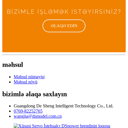
BİZİMLE İŞLƏMƏK İSTƏYİRSİNİZ?
ƏLAQƏ EDİN
məhsul
Məhsul nümayişi
Məhsul növü
bizimlə əlaqə saxlayın
Guangdong De Sheng Intelligent Technology Co., Ltd.
0769-82252765
wangjia@dsmodel.com.cn