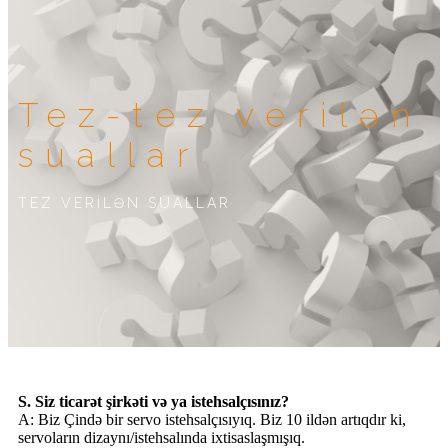
Tez-tez verilən
suallar
TEZ VERİLƏN SUALLAR
S. Siz ticarət şirkəti və ya istehsalçısınız?
A: Biz Çində bir servo istehsalçısıyıq. Biz 10 ildən artıqdır ki,
servoların dizaynı/istehsalında ixtisaslaşmışıq.