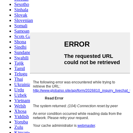
Sesotho
Sinhala
Slovak
Slovenian
Somali
Samoan
Scots Gaelic
Shona
Sindhi
Sundanese
Swahili
Tajik
Tamil
Telugu
Thai
Ukrainian
Urdu
Uzbek
Vietnamese
Welsh
Xhosa
Yiddish
Yoruba
Zulu
Kinyarwanda