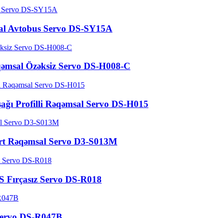
ial Avtobus Servo DS-SY15A
qəmsal Özəksiz Servo DS-H008-C
ağı Profilli Rəqəmsal Servo DS-H015
art Rəqəmsal Servo D3-S013M
 Fırçasız Servo DS-R018
i servo DS-R047B