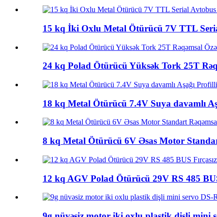
15 kq İki Oxlu Metal Ötürücü 7V TTL Ser
24 kq Polad Ötürücü Yüksək Tork 25T Rə
18 kq Metal Ötürücü 7.4V Suya davamlı Aş
8 kq Metal Ötürücü 6V Əsas Motor Stand
12 kq AGV Polad Ötürücü 29V RS 485 BUS
9g nüvəsiz motor iki oxlu plastik dişli min