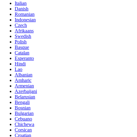
Italian
Danish
Romanian
Indonesian
Czech
Afrikaans
Swedish
Polish
Basque
Catalan
Esperanto
Hindi
Lao
Albanian
Amharic
Armenian
Azerbaijani
Belarusian
Bengali
Bosnian
Bulgarian
Cebuano
Chichewa
Corsican
Croatian