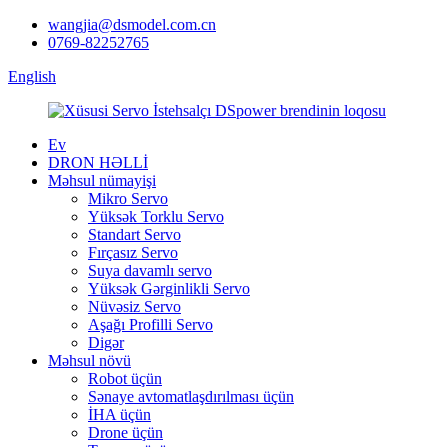
wangjia@dsmodel.com.cn
0769-82252765
English
Ev
DRON HƏLLİ
Məhsul nümayişi
Mikro Servo
Yüksək Torklu Servo
Standart Servo
Fırçasız Servo
Suya davamlı servo
Yüksək Gərginlikli Servo
Nüvəsiz Servo
Aşağı Profilli Servo
Digər
Məhsul növü
Robot üçün
Sənaye avtomatlaşdırılması üçün
İHA üçün
Drone üçün