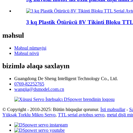
3 kq Plastik Ötürücü 8V Tikinti Bloku TT
məhsul
Məhsul nümayişi
Məhsul növü
bizimlə əlaqə saxlayın
Guangdong De Sheng Intelligent Technology Co., Ltd.
0769-82252765
wangjia@dsmodel.com.cn
© Copyright - 2010-2025: Bütün hüquqlar qorunur.
İsti məhsullar
-
Sa
Yüksək Torklu Mikro Servo
,
TTL serial avtobus servo
,
metal dişli mi