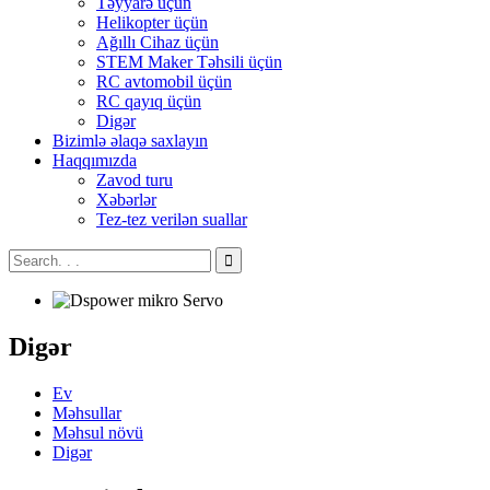
Təyyarə üçün
Helikopter üçün
Ağıllı Cihaz üçün
STEM Maker Təhsili üçün
RC avtomobil üçün
RC qayıq üçün
Digər
Bizimlə əlaqə saxlayın
Haqqımızda
Zavod turu
Xəbərlər
Tez-tez verilən suallar
Digər
Ev
Məhsullar
Məhsul növü
Digər