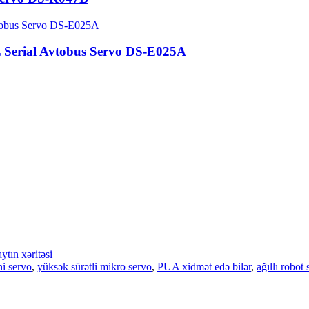
L Serial Avtobus Servo DS-E025A
ytın xəritəsi
ni servo
,
yüksək sürətli mikro servo
,
PUA xidmət edə bilər
,
ağıllı robot