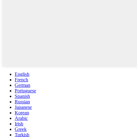
English
French
German
Portuguese
Spanish
Russian
Japanese
Korean
Arabic
Irish
Greek
Turkish