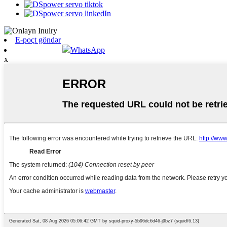
E-poçt göndər
WhatsApp
x