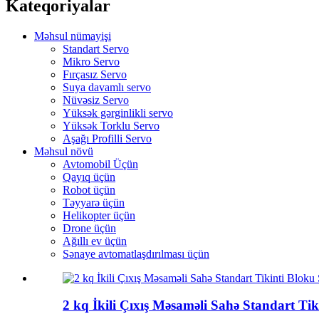
Kateqoriyalar
Məhsul nümayişi
Standart Servo
Mikro Servo
Fırçasız Servo
Suya davamlı servo
Nüvəsiz Servo
Yüksək gərginlikli servo
Yüksək Torklu Servo
Aşağı Profilli Servo
Məhsul növü
Avtomobil Üçün
Qayıq üçün
Robot üçün
Təyyarə üçün
Helikopter üçün
Drone üçün
Ağıllı ev üçün
Sənaye avtomatlaşdırılması üçün
2 kq İkili Çıxış Məsaməli Sahə Standart T