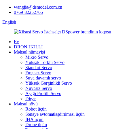
wangjia@dsmodel.com.cn
0769-82252765
English
Ev
DRON HƏLLİ
Məhsul nümayişi
Mikro Servo
Yüksək Torklu Servo
Standart Servo
Fırçasız Servo
Suya davamlı servo
Yüksək Gərginlikli Servo
Nüvəsiz Servo
Aşağı Profilli Servo
Digər
Məhsul növü
Robot üçün
Sənaye avtomatlaşdırılması üçün
İHA üçün
Drone üçün