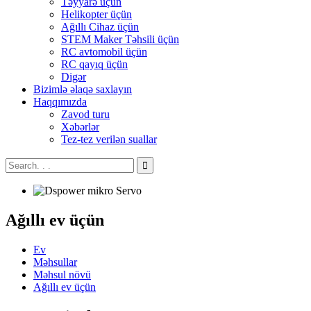
Təyyarə üçün
Helikopter üçün
Ağıllı Cihaz üçün
STEM Maker Təhsili üçün
RC avtomobil üçün
RC qayıq üçün
Digər
Bizimlə əlaqə saxlayın
Haqqımızda
Zavod turu
Xəbərlər
Tez-tez verilən suallar
Ağıllı ev üçün
Ev
Məhsullar
Məhsul növü
Ağıllı ev üçün