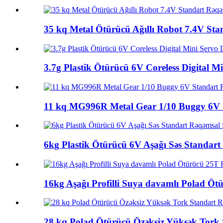
35 kq Metal Ötürücü Ağıllı Robot 7.4V St
3.7g Plastik Ötürücü 6V Coreless Digital M
11 kq MG996R Metal Gear 1/10 Buggy 6V 
6kg Plastik Ötürücü 6V Aşağı Səs Standar
16kg Aşağı Profilli Suya davamlı Polad Ö
28 kq Polad Ötürücü Özəksiz Yüksək Tork