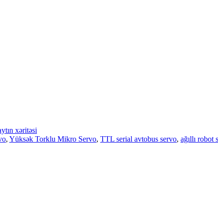
ytın xəritəsi
vo
,
Yüksək Torklu Mikro Servo
,
TTL serial avtobus servo
,
ağıllı robot 