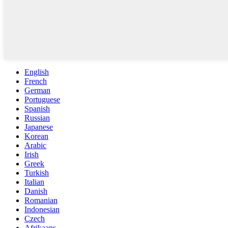
English
French
German
Portuguese
Spanish
Russian
Japanese
Korean
Arabic
Irish
Greek
Turkish
Italian
Danish
Romanian
Indonesian
Czech
Afrikaans