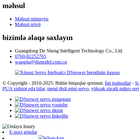
məhsul
Məhsul nümayişi
Məhsul növü
bizimlə əlaqə saxlayın
Guangdong De Sheng Intelligent Technology Co., Ltd.
0769-82252765
wangjia@dsmodel.com.cn
© Copyright - 2010-2025: Bütün hüquqlar qorunur.
İsti məhsullar
-
Sa
PUA xidmət edə bilər
,
metal dişli mini servo
,
yüksək sürətli mikro ser
E-poçt göndər
WhatsApp