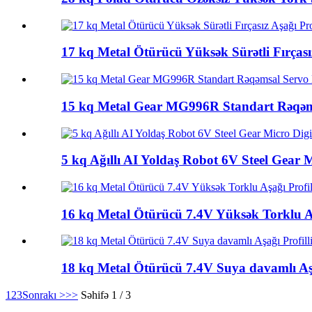
17 kq Metal Ötürücü Yüksək Sürətli Fırças
15 kq Metal Gear MG996R Standart Rəqə
5 kq Ağıllı AI Yoldaş Robot 6V Steel Gear 
16 kq Metal Ötürücü 7.4V Yüksək Torklu A
18 kq Metal Ötürücü 7.4V Suya davamlı Aş
1
2
3
Sonrakı >
>>
Səhifə 1 / 3