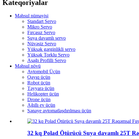
Kateqoriyalar
Məhsul nümayişi
Standart Servo
Mikro Servo
Fırçasız Servo
Suya davamlı servo
Nüvəsiz Servo
Yüksək gərginlikli servo
Yüksək Torklu Servo
Aşağı Profilli Servo
Məhsul növü
Avtomobil Üçün
Qayıq üçün
Robot üçün
Təyyarə üçün
Helikopter üçün
Drone üçün
Ağıllı ev üçün
Sənaye avtomatlaşdırılması üçün
32 kq Polad Ötürücü Suya davamlı 25T Rə