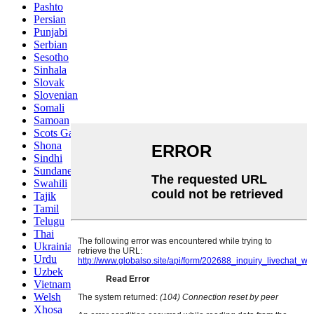
Pashto
Persian
Punjabi
Serbian
Sesotho
Sinhala
Slovak
Slovenian
Somali
Samoan
Scots Gaelic
Shona
Sindhi
Sundanese
Swahili
Tajik
Tamil
Telugu
Thai
Ukrainian
Urdu
Uzbek
Vietnamese
Welsh
Xhosa