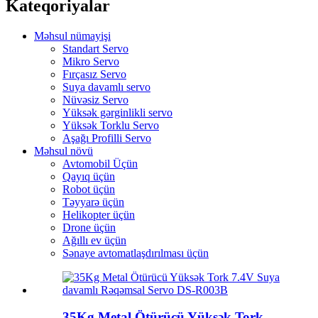
Kateqoriyalar
Məhsul nümayişi
Standart Servo
Mikro Servo
Fırçasız Servo
Suya davamlı servo
Nüvəsiz Servo
Yüksək gərginlikli servo
Yüksək Torklu Servo
Aşağı Profilli Servo
Məhsul növü
Avtomobil Üçün
Qayıq üçün
Robot üçün
Təyyarə üçün
Helikopter üçün
Drone üçün
Ağıllı ev üçün
Sənaye avtomatlaşdırılması üçün
35Kg Metal Ötürücü Yüksək Tork