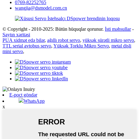
0769-82252765
wangjia@dsmodel.com.cn
© Copyright - 2010-2025: Bütün hüquqlar qorunur.
İsti məhsullar
-
Saytın xəritəsi
PUA xidmət edə bilər
,
ağıllı robot servo
,
yüksək sürətli mikro servo
,
TTL serial avtobus servo
,
Yüksək Torklu Mikro Servo
,
metal dişli
mini servo
,
E-poçt göndər
WhatsApp
x