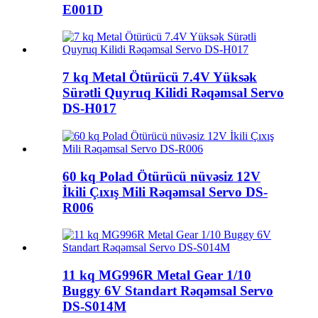
E001D
7 kq Metal Ötürücü 7.4V Yüksək
Sürətli Quyruq Kilidi Rəqəmsal Servo
DS-H017
60 kq Polad Ötürücü nüvəsiz 12V
İkili Çıxış Mili Rəqəmsal Servo DS-
R006
11 kq MG996R Metal Gear 1/10
Buggy 6V Standart Rəqəmsal Servo
DS-S014M