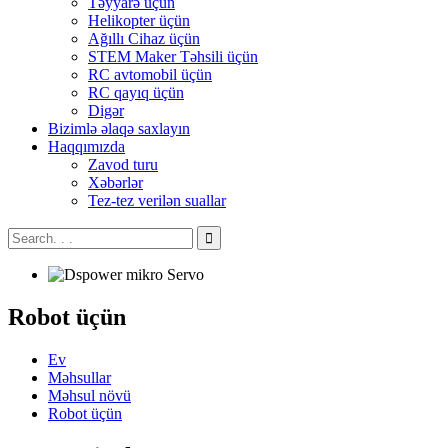
Təyyarə üçün
Helikopter üçün
Ağıllı Cihaz üçün
STEM Maker Təhsili üçün
RC avtomobil üçün
RC qayıq üçün
Digər
Bizimlə əlaqə saxlayın
Haqqımızda
Zavod turu
Xəbərlər
Tez-tez verilən suallar
Robot üçün
Ev
Məhsullar
Məhsul növü
Robot üçün