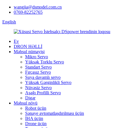
wangjia@dsmodel.com.cn
0769-82252765
English
Ev
DRON HƏLLİ
Məhsul nümayişi
Mikro Servo
Yüksək Torklu Servo
Standart Servo
Fırçasız Servo
Suya davamlı servo
Yüksək Gərginlikli Servo
Nüvəsiz Servo
Aşağı Profilli Servo
Digər
Məhsul növü
Robot üçün
Sənaye avtomatlaşdırılması üçün
İHA üçün
Drone üçün