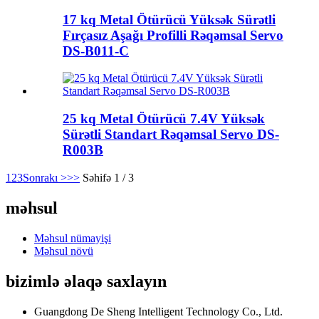
17 kq Metal Ötürücü Yüksək Sürətli
Fırçasız Aşağı Profilli Rəqəmsal Servo
DS-B011-C
25 kq Metal Ötürücü 7.4V Yüksək
Sürətli Standart Rəqəmsal Servo DS-
R003B
1
2
3
Sonrakı >
>>
Səhifə 1 / 3
məhsul
Məhsul nümayişi
Məhsul növü
bizimlə əlaqə saxlayın
Guangdong De Sheng Intelligent Technology Co., Ltd.