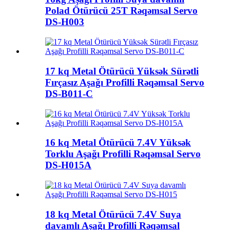
Polad Ötürücü 25T Rəqəmsal Servo
DS-H003
17 kq Metal Ötürücü Yüksək Sürətli
Fırçasız Aşağı Profilli Rəqəmsal Servo
DS-B011-C
16 kq Metal Ötürücü 7.4V Yüksək
Torklu Aşağı Profilli Rəqəmsal Servo
DS-H015A
18 kq Metal Ötürücü 7.4V Suya
davamlı Aşağı Profilli Rəqəmsal