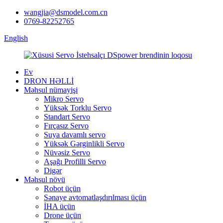
wangjia@dsmodel.com.cn
0769-82252765
English
Ev
DRON HƏLLİ
Məhsul nümayişi
Mikro Servo
Yüksək Torklu Servo
Standart Servo
Fırçasız Servo
Suya davamlı servo
Yüksək Gərginlikli Servo
Nüvəsiz Servo
Aşağı Profilli Servo
Digər
Məhsul növü
Robot üçün
Sənaye avtomatlaşdırılması üçün
İHA üçün
Drone üçün