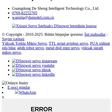
Guangdong De Sheng Intelligent Technology Co., Ltd.
0769-82252765
wangjia@dsmodel.com.cn
© Copyright - 2010-2025: Bütün hüquqlar qorunur.
İsti məhsullar
-
Saytın xəritəsi
Yüksək Torklu Mikro Servo
,
TTL serial avtobus servo
,
PUA xidmət
edə bilər
,
ağıllı robot servo
,
metal dişli mini servo
,
yüksək sürətli
mikro servo
,
E-poçt göndər
WhatsApp
x