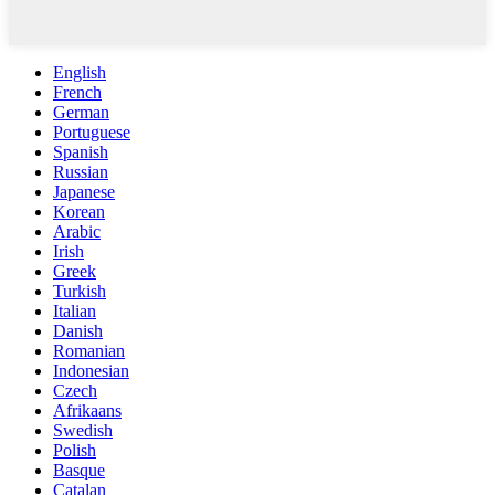
English
French
German
Portuguese
Spanish
Russian
Japanese
Korean
Arabic
Irish
Greek
Turkish
Italian
Danish
Romanian
Indonesian
Czech
Afrikaans
Swedish
Polish
Basque
Catalan