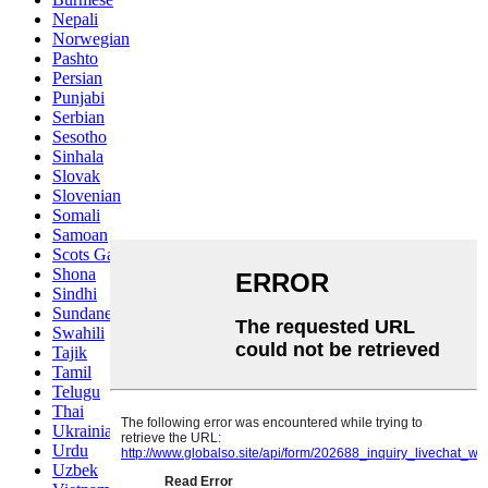
Nepali
Norwegian
Pashto
Persian
Punjabi
Serbian
Sesotho
Sinhala
Slovak
Slovenian
Somali
Samoan
Scots Gaelic
Shona
Sindhi
Sundanese
Swahili
Tajik
Tamil
Telugu
Thai
Ukrainian
Urdu
Uzbek