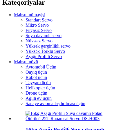
Kateqoriyalar
Məhsul nümayişi
Standart Servo
Mikro Servo
Fırçasız Servo
Suya davamlı servo
Nüvəsiz Servo
Yüksək gərginlikli servo
Yüksək Torklu Servo
Aşağı Profilli Servo
Məhsul növü
Avtomobil Üçün
Qayıq üçün
Robot üçün
Təyyarə üçün
Helikopter üçün
Drone üçün
Ağıllı ev üçün
Sənaye avtomatlaşdırılması üçün
16kg Aşağı Profilli Suya davamlı