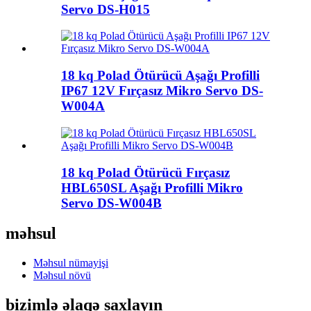
Servo DS-H015
18 kq Polad Ötürücü Aşağı Profilli
IP67 12V Fırçasız Mikro Servo DS-
W004A
18 kq Polad Ötürücü Fırçasız
HBL650SL Aşağı Profilli Mikro
Servo DS-W004B
məhsul
Məhsul nümayişi
Məhsul növü
bizimlə əlaqə saxlayın