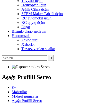
Təyyarə üçün
Helikopter üçün
Ağıllı Cihaz üçün
STEM Maker Təhsili üçün
RC avtomobil üçün
RC qayıq üçün
Digər
Bizimlə əlaqə saxlayın
Haqqımızda
Zavod turu
Xəbərlər
Tez-tez verilən suallar
Aşağı Profilli Servo
Ev
Məhsullar
Məhsul nümayişi
Aşağı Profilli Servo