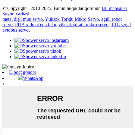
© Copyright - 2010-2025: Bütün hüquqlar qorunur.
İsti məhsullar
-
Saytın xəritəsi
metal dişli mini servo
,
Yüksək Torklu Mikro Servo
,
ağıllı robot
servo
,
PUA xidmət edə bilər
,
yüksək sürətli mikro servo
,
TTL serial
avtobus servo
,
E-poçt göndər
WhatsApp
x