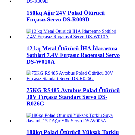
150kq Ağır 24V Polad Ötürücü
Fırçasız Servo DS-R009D
12 kq Metal Ötürücü İHA İdarəetmə
Səthləri 7.4V Fırçasız Rəqəmsal Servo
DS-W010A
75KG RS485 Avtobus Polad Ötürücü
30V Fırçasız Standart Servo DS-
R026G
180kq Polad Ötürücü Yüksək Torklu