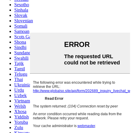
Sesotho
Sinhala
Slovak
Slovenian
Somali
Samoan
Scots Gaelic
Shona
Sindhi
Sundanese
Swahili
Tajik
Tamil
Telugu
Thai
Ukrainian
Urdu
Uzbek
Vietnamese
Welsh
Xhosa
Yiddish
Yoruba
Zulu
Kinyarwanda