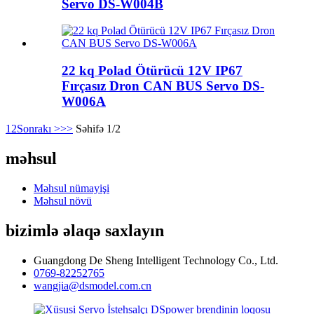
Servo DS-W004B
22 kq Polad Ötürücü 12V IP67
Fırçasız Dron CAN BUS Servo DS-
W006A
1
2
Sonrakı >
>>
Səhifə 1/2
məhsul
Məhsul nümayişi
Məhsul növü
bizimlə əlaqə saxlayın
Guangdong De Sheng Intelligent Technology Co., Ltd.
0769-82252765
wangjia@dsmodel.com.cn