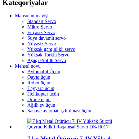
Kateqoriyalar
Məhsul nümayişi
Standart Servo
Mikro Servo
Fırçasız Servo
Suya davamlı servo
Nüvəsiz Servo
Yüksək gərginlikli servo
Yüksək Torklu Servo
Aşağı Profilli Servo
Məhsul növü
Avtomobil Üçün
Qayıq üçün
Robot üçün
Təyyarə üçün
Helikopter üçün
Drone üçün
Ağıllı ev üçün
Sənaye avtomatlaşdırılması üçün
7 kq Metal Ötürücü 7.4V Yüksək