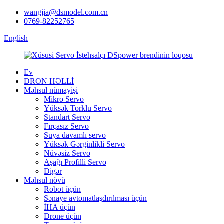
wangjia@dsmodel.com.cn
0769-82252765
English
Ev
DRON HƏLLİ
Məhsul nümayişi
Mikro Servo
Yüksək Torklu Servo
Standart Servo
Fırçasız Servo
Suya davamlı servo
Yüksək Gərginlikli Servo
Nüvəsiz Servo
Aşağı Profilli Servo
Digər
Məhsul növü
Robot üçün
Sənaye avtomatlaşdırılması üçün
İHA üçün
Drone üçün