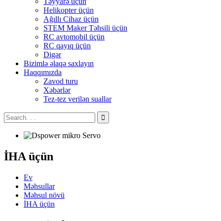
Təyyarə üçün
Helikopter üçün
Ağıllı Cihaz üçün
STEM Maker Təhsili üçün
RC avtomobil üçün
RC qayıq üçün
Digər
Bizimlə əlaqə saxlayın
Haqqımızda
Zavod turu
Xəbərlər
Tez-tez verilən suallar
İHA üçün
Ev
Məhsullar
Məhsul növü
İHA üçün