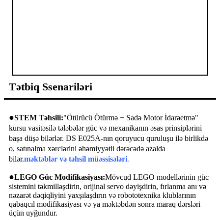
Tətbiq Ssenariləri
●
STEM Təhsili:
"Ötürücü Ötürmə + Sadə Motor İdarəetmə"
kursu vasitəsilə tələbələr güc və mexanikanın əsas prinsiplərini
başa düşə bilərlər. DS E025A-nın qoruyucu quruluşu ilə birlikdə
o, satınalma xərclərini əhəmiyyətli dərəcədə azalda
bilər.
məktəblər və təhsil müəssisələri
.
●
LEGO Güc Modifikasiyası:
Mövcud LEGO modellərinin güc
sistemini təkmilləşdirin, orijinal servo dəyişdirin, fırlanma anı və
nəzarət dəqiqliyini yaxşılaşdırın və robototexnika klublarının
qabaqcıl modifikasiyası və ya məktəbdən sonra maraq dərsləri
üçün uyğundur.