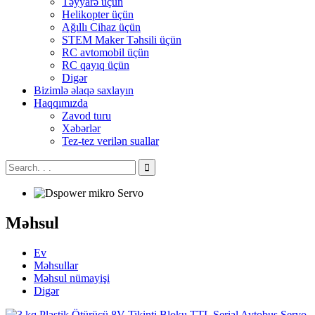
Təyyarə üçün
Helikopter üçün
Ağıllı Cihaz üçün
STEM Maker Təhsili üçün
RC avtomobil üçün
RC qayıq üçün
Digər
Bizimlə əlaqə saxlayın
Haqqımızda
Zavod turu
Xəbərlər
Tez-tez verilən suallar
Məhsul
Ev
Məhsullar
Məhsul nümayişi
Digər