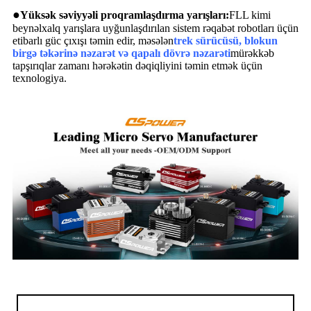
●
Yüksək səviyyəli proqramlaşdırma yarışları:
FLL kimi
beynəlxalq yarışlara uyğunlaşdırılan sistem rəqabət robotları üçün
etibarlı güc çıxışı təmin edir, məsələn
trek sürücüsü, blokun
birgə təkərinə nəzarət və qapalı dövrə nəzarəti
mürəkkəb
tapşırıqlar zamanı hərəkətin dəqiqliyini təmin etmək üçün
texnologiya.