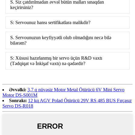
S. Siz çatdırılmadan əvvəl bütün malları sınaqdan
keçirirsiniz?
S: Servounuz hansı sertifikatlara malikdir?
S. Servounuzun keyfiyyətli olub olmadığını necə bilə
bilərəm?
S: Xüsusi hazırlanmış bir servo üçün R&D vaxtı
(Tədqiqat və İnkişaf vaxtı) nə qədərdir?
Əvvəlki:
3,7 q nüvəsiz Motor Metal Ötürücü 6V Mini Servo
Motor DS-S001M
Sonrakı:
12 kq AGV Polad Ötürücü 29V RS 485 BUS Fırçasız
Servo DS-R018