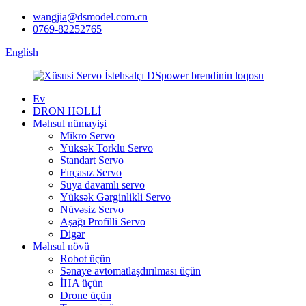
wangjia@dsmodel.com.cn
0769-82252765
English
Ev
DRON HƏLLİ
Məhsul nümayişi
Mikro Servo
Yüksək Torklu Servo
Standart Servo
Fırçasız Servo
Suya davamlı servo
Yüksək Gərginlikli Servo
Nüvəsiz Servo
Aşağı Profilli Servo
Digər
Məhsul növü
Robot üçün
Sənaye avtomatlaşdırılması üçün
İHA üçün
Drone üçün