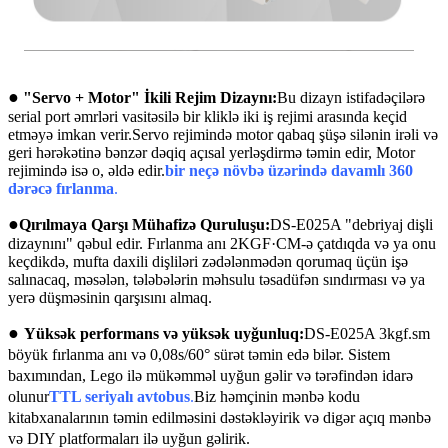
●
"Servo + Motor" İkili Rejim Dizaynı:
Bu dizayn istifadəçilərə
serial port əmrləri vasitəsilə bir kliklə iki iş rejimi arasında keçid
etməyə imkan verir.Servo rejimində motor qabaq şüşə silənin irəli və
geri hərəkətinə bənzər dəqiq açısal yerləşdirmə təmin edir, Motor
rejimində isə o, əldə edir.
bir neçə növbə üzərində davamlı 360
dərəcə fırlanma
.
●
Qırılmaya Qarşı Mühafizə Quruluşu:
DS-E025A "debriyaj dişli
dizaynını" qəbul edir. Fırlanma anı 2KGF·CM-ə çatdıqda və ya onu
keçdikdə, mufta daxili dişliləri zədələnmədən qorumaq üçün işə
salınacaq, məsələn, tələbələrin məhsulu təsadüfən sındırması və ya
yerə düşməsinin qarşısını almaq.
●
Yüksək performans və yüksək uyğunluq:
DS-E025A 3kgf.sm
böyük fırlanma anı və 0,08s/60° sürət təmin edə bilər. Sistem
baxımından, Lego ilə mükəmməl uyğun gəlir və tərəfindən idarə
olunur
TTL seriyalı avtobus
.
Biz həmçinin mənbə kodu
kitabxanalarının təmin edilməsini dəstəkləyirik və digər açıq mənbə
və DIY platformaları ilə uyğun gəlirik.