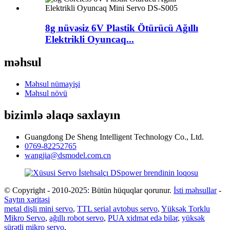
8g nüvəsiz 6V Plastik Ötürücü Ağıllı
Elektrikli Oyuncaq...
məhsul
Məhsul nümayişi
Məhsul növü
bizimlə əlaqə saxlayın
Guangdong De Sheng Intelligent Technology Co., Ltd.
0769-82252765
wangjia@dsmodel.com.cn
© Copyright - 2010-2025: Bütün hüquqlar qorunur.
İsti məhsullar
-
Saytın xəritəsi
metal dişli mini servo
,
TTL serial avtobus servo
,
Yüksək Torklu
Mikro Servo
,
ağıllı robot servo
,
PUA xidmət edə bilər
,
yüksək
sürətli mikro servo
,