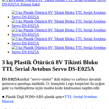
3 kq Plastik Ötürücü 8V Tikinti Bloku
TTL Serial Avtobus Servo DS-E025A
DS-E025A
unikal “servo+motor” ikili rejimə və zərbəyə davamlı
qoruyucu quruluşa malikdir. O, həmçinin Lego kərpicləri ilə uyğun
gəlir və fərdiləşdirmə üçün mənbə kodu kitabxanası təqdim edir.
●
Plastik Dişli POM
+
ABS plastik qutu
+
TTL Serial Avtobus
İdarəsi