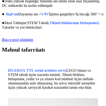
●
Daha yüksək başlanğıc fırlanma anı təmin edən əsas fırçalanmış
DC mühərriki ilə təchiz edilmişdir
●
3kgf·sm
Dayanma anı +
5-9V
İşləmə gərginliyi+İş bucağı 360° × n
●
İdeal Tətbiqlər
:STEM Təhsili,
Tikinti bloklarının birləşmələri
,
Təkərlər və yol ötürücüləri
Bizə e-poçt göndərin
Məhsul təfərrüatı
DS-E025A
TTL serial avtobus servo
LEGO binası və
STEM təhsili üçün nəzərdə tutulub. Tikinti blokları,
birləşmələr, yollar və ya xüsusi kod tələbləri üçün istifadə
olunmasından asılı olmayaraq, bu servo müxtəlif ssenarilər
üçün yüksək səviyyəli hərəkət nəzarətini təmin edə bilər.