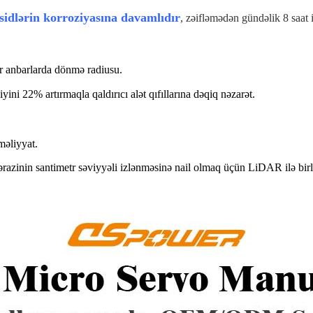
isidlərin korroziyasına davamlıdır
, zəifləmədən gündəlik 8 saat 
r anbarlarda dönmə radiusu.
i 22% artırmaqla qaldırıcı alət qıfıllarına dəqiq nəzarət.
məliyyat.
inin santimetr səviyyəli izlənməsinə nail olmaq üçün LiDAR ilə birl