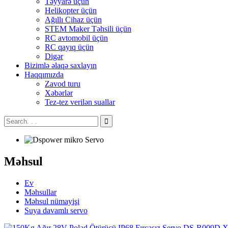
Təyyarə üçün
Helikopter üçün
Ağıllı Cihaz üçün
STEM Maker Təhsili üçün
RC avtomobil üçün
RC qayıq üçün
Digər
Bizimlə əlaqə saxlayın
Haqqımızda
Zavod turu
Xəbərlər
Tez-tez verilən suallar
Məhsul
Ev
Məhsullar
Məhsul nümayişi
Suya davamlı servo