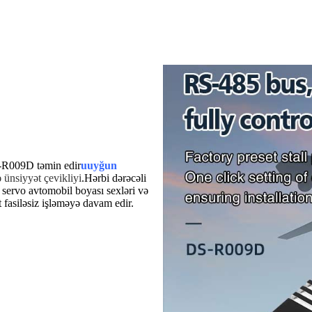
S-R009D təmin edir
u
uyğun
ünsiyyət çevikliyi
.
Hərbi dərəcəli
 servo avtomobil boyası sexləri və
 fasiləsiz işləməyə davam edir.