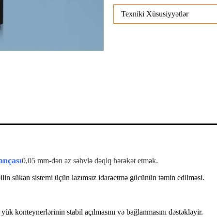
Texniki Xüsusiyyətlər
ançası
0,05 mm-dən az səhvlə dəqiq hərəkət etmək.
in sükan sistemi üçün lazımsız idarəetmə gücünün təmin edilməsi.
k konteynerlərinin stabil açılmasını və bağlanmasını dəstəkləyir.