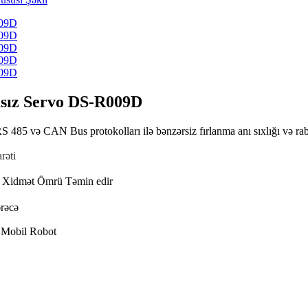
asız Servo DS-R009D
 485 və CAN Bus protokolları ilə bənzərsiz fırlanma anı sıxlığı və rabi
rəti
Xidmət Ömrü Təmin edir
ərəcə
ə Mobil Robot