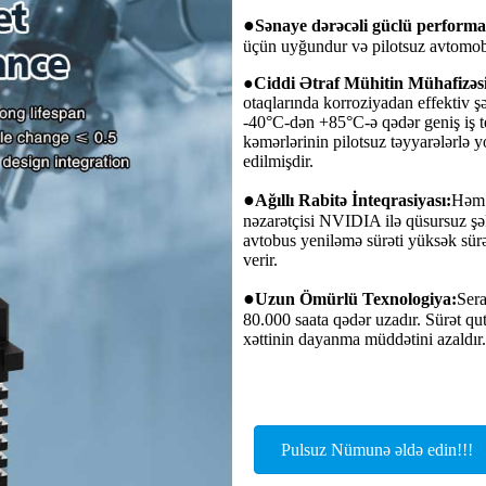
●
Sənaye dərəcəli güclü performa
üçün uyğundur və pilotsuz avtomobi
●
Ciddi Ətraf Mühitin Mühafizəsi
otaqlarında korroziyadan effektiv 
-40°C-dən +85°C-ə qədər geniş iş 
kəmərlərinin pilotsuz təyyarələrlə 
edilmişdir.
●
Ağıllı Rabitə İnteqrasiyası:
Həm 
nəzarətçisi NVIDIA ilə qüsursuz şək
avtobus yeniləmə sürəti yüksək sürə
verir.
●
Uzun Ömürlü Texnologiya:
Sera
80.000 saata qədər uzadır. Sürət qut
xəttinin dayanma müddətini azaldır.
Pulsuz Nümunə əldə edin!!!