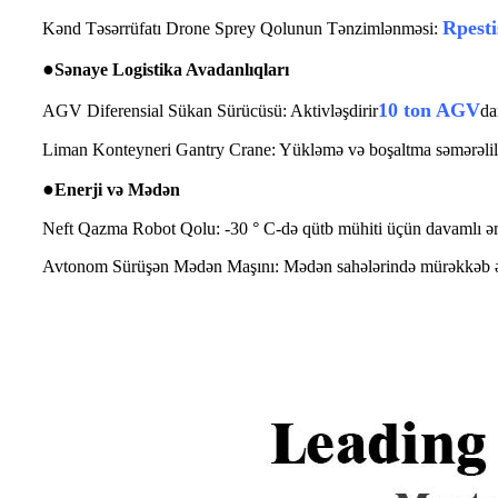
R
pest
Kənd Təsərrüfatı Drone Sprey Qolunun Tənzimlənməsi:
●
Sənaye Logistika Avadanlıqları
10 ton AGV
AGV Diferensial Sükan Sürücüsü: Aktivləşdirir
da
Liman Konteyneri Gantry Crane: Yükləmə və boşaltma səmərəliliyin
●
Enerji və Mədən
Neft Qazma Robot Qolu: -30 ° C-də qütb mühiti üçün davamlı ə
Avtonom Sürüşən Mədən Maşını: Mədən sahələrində mürəkkəb əraz