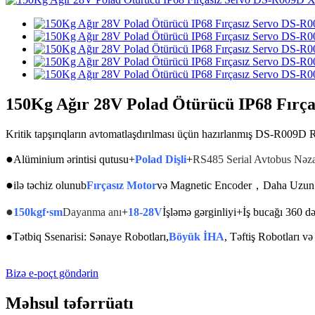
150Kg Ağır 28V Polad Ötürücü IP68 Fırç
Kritik tapşırıqların avtomatlaşdırılması üçün hazırlanmış DS-R009D RS
●
Alüminium ərintisi qutusu
+
Polad Dişli
+
RS485 Serial Avtobus Nəza
●
ilə təchiz olunub
Fırçasız Motor
və Magnetic Encoder，Daha Uzun 
●
150kgf·sm
Dayanma anı
+
18-28V
İşləmə gərginliyi+İş bucağı 360 d
●
Tətbiq Ssenarisi: Sənaye Robotları,
Böyük İHA
, Təftiş Robotları v
Bizə e-poçt göndərin
Məhsul təfərrüatı