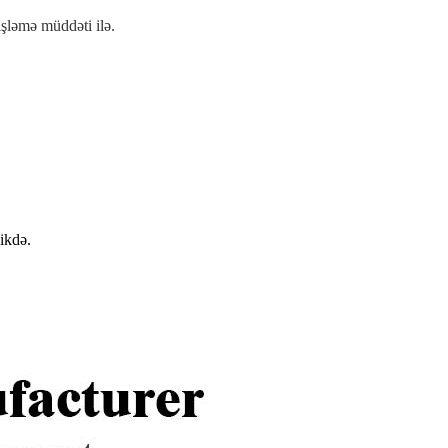
işləmə müddəti ilə.
ikdə.