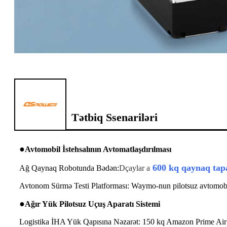
Tətbiq Ssenariləri
●
Avtomobil İstehsalının Avtomatlaşdırılması
600 kq qaynaq tap
Ağ Qaynaq Robotunda Bədən:
D
çaylar a
Avtonom Sürmə Testi Platforması: Waymo-nun pilotsuz avtomobil
●
Ağır Yük Pilotsuz Uçuş Aparatı Sistemi
Logistika İHA Yük Qapısına Nəzarət: 150 kq Amazon Prime Air yü