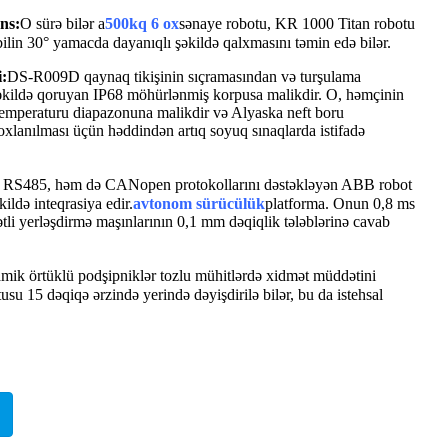
ns:
O sürə bilər a
500kq 6 ox
sənaye robotu, KR 1000 Titan robotu
lin 30° yamacda dayanıqlı şəkildə qalxmasını təmin edə bilər.
:
DS-R009D qaynaq tikişinin sıçramasından və turşulama
şəkildə qoruyan IP68 möhürlənmiş korpusa malikdir. O, həmçinin
temperaturu diapazonuna malikdir və Alyaska neft boru
yoxlanılması üçün həddindən artıq soyuq sınaqlarda istifadə
RS485, həm də CANopen protokollarını dəstəkləyən ABB robot
ildə inteqrasiya edir.
avtonom sürücülük
platforma. Onun 0,8 ms
tli yerləşdirmə maşınlarının 0,1 mm dəqiqlik tələblərinə cavab
mik örtüklü podşipniklər tozlu mühitlərdə xidmət müddətini
usu 15 dəqiqə ərzində yerində dəyişdirilə bilər, bu da istehsal