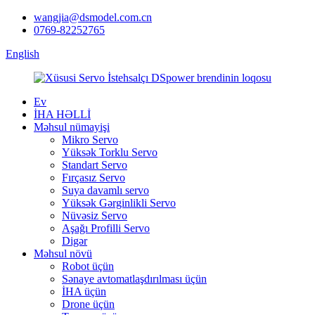
wangjia@dsmodel.com.cn
0769-82252765
English
Ev
İHA HƏLLİ
Məhsul nümayişi
Mikro Servo
Yüksək Torklu Servo
Standart Servo
Fırçasız Servo
Suya davamlı servo
Yüksək Gərginlikli Servo
Nüvəsiz Servo
Aşağı Profilli Servo
Digər
Məhsul növü
Robot üçün
Sənaye avtomatlaşdırılması üçün
İHA üçün
Drone üçün