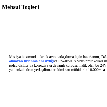
Məhsul Teqləri
Missiya baxımından kritik avtomatlaşdırma üçün hazırlanmış D
olmayan fırlanma anı sıxlığı
və RS-485/CANbus protokolları ilə 
polad dişlilər və korroziyaya davamlı korpusa malik olan bu 24V
ya dənizdə dron yerləşdirmələri kimi sərt mühitlərdə 10.000+ saat