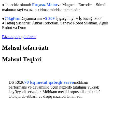
●
ilə təchiz olunub
Fırçasız Motor
və Magnetic Encoder，Sürətli
məlumat rəyi və uzun xidmət müddəti təmin edin
●
75kgf·sm
Dayanma anı +
5-30V
İş gərginliyi +
İş bucağı 360°
●
Tətbiq Ssenarisi: Anbar Robotları, Sənaye Robot Silahları, Ağıllı
Robot və Dron
Bizə e-poçt göndərin
Məhsul təfərrüatı
Məhsul Teqləri
70 kq metal qabıqlı servo
DS-R026
möhkəm
performans və davamlılıq üçün nəzərdə tutulmuş yüksək
keyfiyyətli servodur. Möhkəm metal korpusu ilə müxtəlif
tətbiqlərdə etibarlı və dəqiq nəzarəti təmin edir.