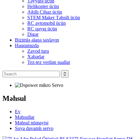
Təyyarə üçün
Helikopter üçün
Ağıllı Cihaz üçün
STEM Maker Təhsili üçün
RC avtomobil üçün
RC qayıq üçün
Digər
Bizimlə əlaqə saxlayın
Haqqımızda
Zavod turu
Xəbərlər
Tez-tez verilən suallar
Məhsul
Ev
Məhsullar
Məhsul nümayişi
Suya davamlı servo