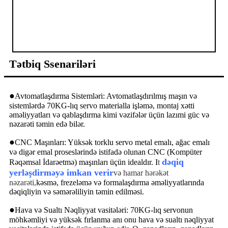
Tətbiq Ssenariləri
●
Avtomatlaşdırma Sistemləri: Avtomatlaşdırılmış maşın və
sistemlərdə 70KG-lıq servo materialla işləmə, montaj xətti
əməliyyatları və qablaşdırma kimi vəzifələr üçün lazımi güc və
nəzarəti təmin edə bilər.
●
CNC Maşınları: Yüksək torklu servo metal emalı, ağac emalı
və digər emal proseslərində istifadə olunan CNC (Kompüter
dəqiq
Rəqəmsal İdarəetmə) maşınları üçün idealdır. I
t
yerləşdirməyə imkan verir
və hamar hərəkət
nəzarəti,
kəsmə, frezeləmə və formalaşdırma əməliyyatlarında
dəqiqliyin və səmərəliliyin təmin edilməsi.
●
Hava və Sualtı Nəqliyyat vasitələri: 70KG-lıq servonun
möhkəmliyi və yüksək fırlanma anı onu hava və sualtı nəqliyyat