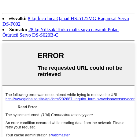
Əvvəlki:
8 kq İncə İncə Qanad HS-5125MG Rəqəmsal Servo
DS-F002
Sonrakı:
28 kq Yüksək Torka malik suya davamlı Polad
Ötürücü Servo DS-S020B-C