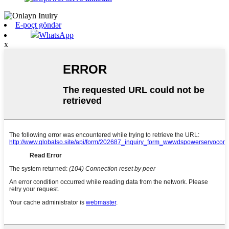
E-poçt göndər
WhatsApp
x