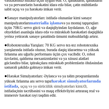
vasitələrində istifadə üçün uyğun edir. O, qanadların, qanadların
və ya pervanelərin hərəkətini idarə edə bilər, çətin mühitlərdə
sabit uçuş və ya hərəkətə imkan verir.
●
Sənaye manipulyatorları: istifadə olunanlar kimi sənaye
materialla işləmə
manipulyatorları
və ya montaj tapşırıqları
üçün 70KG servo gücü və dəqiqliyindən faydalanın. O, ağır
obyektləri asanlıqla idarə edə və mürəkkəb hərəkətləri dəqiqliklə
yerinə yetirərək sənaye şəraitində ümumi məhsuldarlığı artırır.
●
Robototexnika Yarışları: 70 KG servo tez-tez robototexnika
yarışlarında istifadə olunur, burada dəqiq idarəetmə və yüksək
fırlanma anı uğurlu performans üçün çox vacibdir. O, robot
üzvlərini, qaldırma mexanizmlərini və ya xüsusi alətləri
gücləndirə bilər, iştirakçılara mürəkkəb problemlərin öhdəsindən
səmərəli şəkildə gəlməyə imkan verir.
●
Hərəkət Simulyatorları: Əyləncə və ya təlim proqramlarında
hərəkət simulyatorlarında
yüksək fırlanma anı servo tapır
istifadə
,
uçuş və ya sürücülük simulyatorları kimi.
O,
istifadəçinin təcrübəsini və məşq effektivliyini artıraraq real və
immersiv hərəkət rəyi təqdim edir.