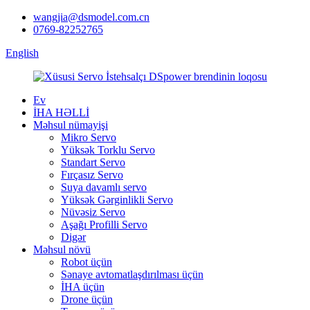
wangjia@dsmodel.com.cn
0769-82252765
English
Ev
İHA HƏLLİ
Məhsul nümayişi
Mikro Servo
Yüksək Torklu Servo
Standart Servo
Fırçasız Servo
Suya davamlı servo
Yüksək Gərginlikli Servo
Nüvəsiz Servo
Aşağı Profilli Servo
Digər
Məhsul növü
Robot üçün
Sənaye avtomatlaşdırılması üçün
İHA üçün
Drone üçün