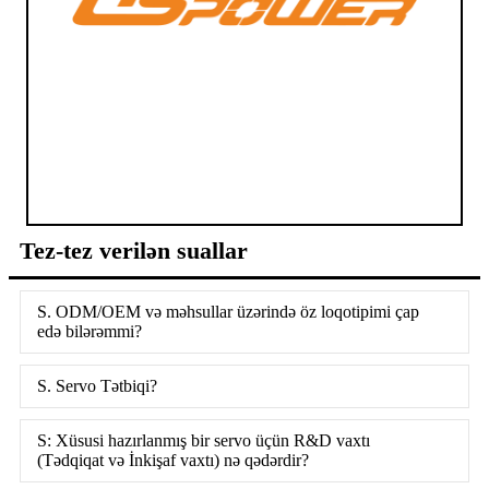
Tez-tez verilən suallar
S. ODM/OEM və məhsullar üzərində öz loqotipimi çap
edə bilərəmmi?
S. Servo Tətbiqi?
S: Xüsusi hazırlanmış bir servo üçün R&D vaxtı
(Tədqiqat və İnkişaf vaxtı) nə qədərdir?