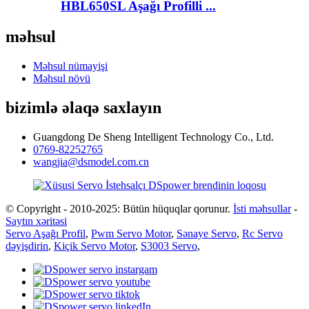
HBL650SL Aşağı Profilli ...
məhsul
Məhsul nümayişi
Məhsul növü
bizimlə əlaqə saxlayın
Guangdong De Sheng Intelligent Technology Co., Ltd.
0769-82252765
wangjia@dsmodel.com.cn
© Copyright - 2010-2025: Bütün hüquqlar qorunur.
İsti məhsullar
-
Saytın xəritəsi
Servo Aşağı Profil
,
Pwm Servo Motor
,
Sənaye Servo
,
Rc Servo
dəyişdirin
,
Kiçik Servo Motor
,
S3003 Servo
,