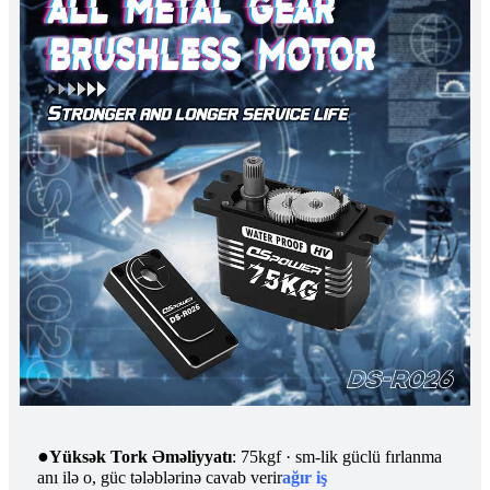
●
Yüksək Tork Əməliyyatı
: 75kgf · sm-lik güclü fırlanma
anı ilə o, güc tələblərinə cavab verir
ağır iş