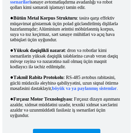
ssenariləri
sənaye avtomatlaşdırma avadanlığı və robot
qolları kimi səmərəli işləməyi təmin edir.
●
Bütün Metal Korpus Strukturu
: təsirə qarşı effektiv
müqavimət göstərmək üçün polad gücləndirilmiş dişlilərlə
hazırlanmışdır; Alüminium ərintisi möhürlənmiş korpus,
suya və toz keçirməz, sərt sənaye mühitləri və açıq hava
tətbiqləri üçün uyğundur.
●
Yüksək dəqiqlikli nəzarət
: dron və robotlar kimi
ssenarilərin yüksək dəqiqlik tələblərinə cavab verən dəqiq
mövqe rəyinə və nəzarətinə nail olmaq üçün maqnit
kodlayıcı ilə təchiz edilmişdir.
●
Təkmil Rabitə Protokolu
: RS-485 avtobus rabitəsini,
güclü müdaxilə əleyhinə qabiliyyətini, uzun siqnal ötürmə
məsafəsini dəstəkləyir,
böyük və ya paylanmış sistemlər
.
●
Fırçasız Motor Texnologiyası
: Fırçasız dizayn aşınmanı
azaldır, xidmət müddətini uzadır, texniki xidmət xərclərini
azaldır və uzunmüddətli fasiləsiz iş ssenariləri üçün
uyğundur.