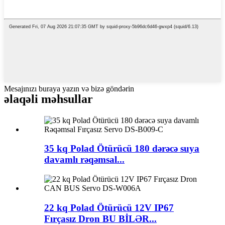
Mesajınızı buraya yazın və bizə göndərin
əlaqəli məhsullar
35 kq Polad Ötürücü 180 dərəcə suya
davamlı rəqəmsal...
22 kq Polad Ötürücü 12V IP67
Fırçasız Dron BU BİLƏR...