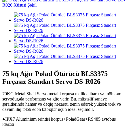
75 kq Ağır Polad Ötürücü BLS3375
Fırçasız Standart Servo DS-R026
70KG Metal Shell Servo metal korpusa malik etibarlı və möhkəm
servodur,
əla performans və güc verir
. Bu, müxtəlif sənaye
şəraitlərində hamar və dəqiq nəzarəti təmin edərək yüksək tork və
davamlılıq tələb edən tətbiqlər üçün ideal seçimdir.
●
IPX7 Alüminium ərintisi korpus+Polad
Gear+RS485 avtobus
idarəsi