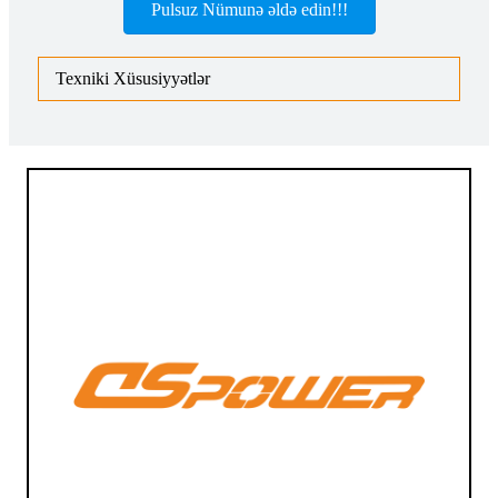
Pulsuz Nümunə əldə edin!!!
Texniki Xüsusiyyətlər