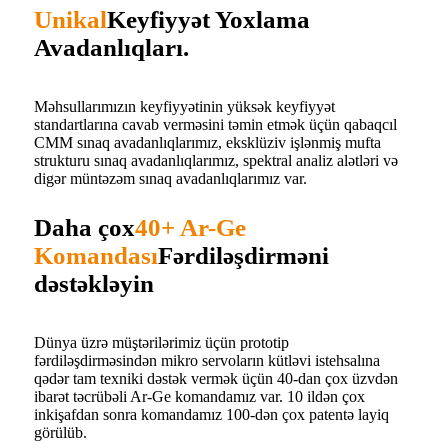
Unikal
Keyfiyyət Yoxlama
Avadanlıqları.
Məhsullarımızın keyfiyyətinin yüksək keyfiyyət
standartlarına cavab verməsini təmin etmək üçün qabaqcıl
CMM sınaq avadanlıqlarımız, eksklüziv işlənmiş mufta
strukturu sınaq avadanlıqlarımız, spektral analiz alətləri və
digər müntəzəm sınaq avadanlıqlarımız var.
Daha çox
40+ Ar-Ge
Komandası
Fərdiləşdirməni
dəstəkləyin
Dünya üzrə müştərilərimiz üçün prototip
fərdiləşdirməsindən mikro servoların kütləvi istehsalına
qədər tam texniki dəstək vermək üçün 40-dan çox üzvdən
ibarət təcrübəli Ar-Ge komandamız var. 10 ildən çox
inkişafdan sonra komandamız 100-dən çox patentə layiq
görülüb.