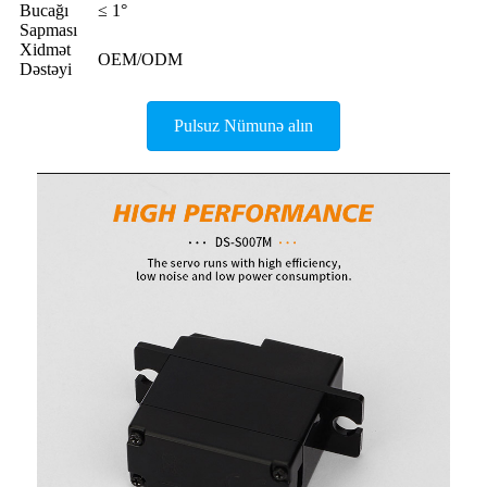
Bucağı
≤ 1°
Sapması
Xidmət
OEM/ODM
Dəstəyi
Pulsuz Nümunə alın