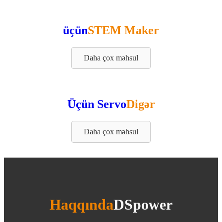
üçün
STEM Maker
Daha çox məhsul
Üçün Servo
Digər
Daha çox məhsul
Haqqında
DSpower