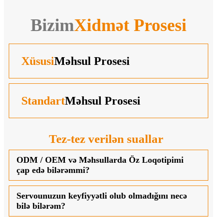
Bizim
Xidmət Prosesi
Xüsusi
Məhsul Prosesi
Standart
Məhsul Prosesi
Tez-tez verilən suallar
ODM / OEM və Məhsullarda Öz Loqotipimi
çap edə bilərəmmi?
Servounuzun keyfiyyətli olub olmadığını necə
bilə bilərəm?