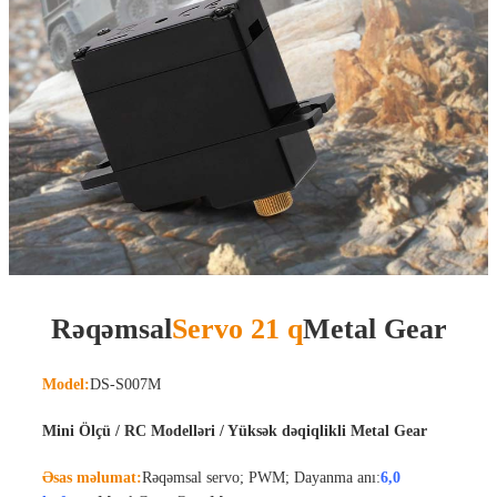
Rəqəmsal
Servo 21 q
Metal Gear
Model:
DS-S007M
Mini Ölçü / RC Modelləri / Yüksək dəqiqlikli Metal Gear
Əsas məlumat:
Rəqəmsal servo; PWM; Dayanma anı:
6,0