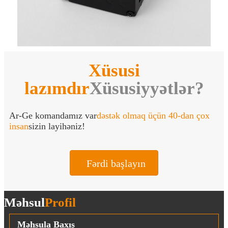
Xüsusi
lazımdır
Xüsusiyyətlər?
Ar-Ge komandamız var
dəstək olmaq üçün 40-dan çox
insan
sizin layihəniz!
Fərdi başlayın
Məhsul
Profil
Məhsula Baxış