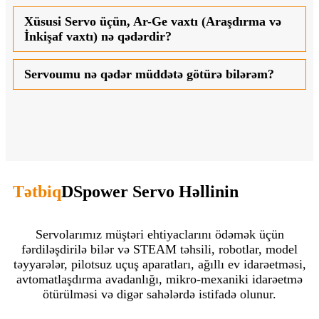
Xüsusi Servo üçün, Ar-Ge vaxtı (Araşdırma və
İnkişaf vaxtı) nə qədərdir?
Servoumu nə qədər müddətə götürə bilərəm?
Tətbiq
DSpower Servo Həllinin
Servolarımız müştəri ehtiyaclarını ödəmək üçün
fərdiləşdirilə bilər və STEAM təhsili, robotlar, model
təyyarələr, pilotsuz uçuş aparatları, ağıllı ev idarəetməsi,
avtomatlaşdırma avadanlığı, mikro-mexaniki idarəetmə
ötürülməsi və digər sahələrdə istifadə olunur.