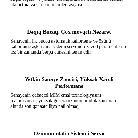
idarəetmə və sürücünün inteqrasiyası.
Dəqiq Bucaq, Çox mövqeli Nəzarət
Sənayenin ilk bucaq avtomatik kalibrləmə və özünü
kalibrləmə aşkarlama sistemi servonun zavod parametrlərini
tez bir zamanda bərpa etməsini təmin edir.
Yetkin Sənaye Zənciri, Yüksək Xərcli
Performans
Sənayenin qabaqcıl MIM emal texnologiyasını
mənimsəmək, yüksək güc və uzunömürlülük zəmanəti
altında son qənaətcilliyə nail olmaq.
Özünümüdafiə Sistemli Servo