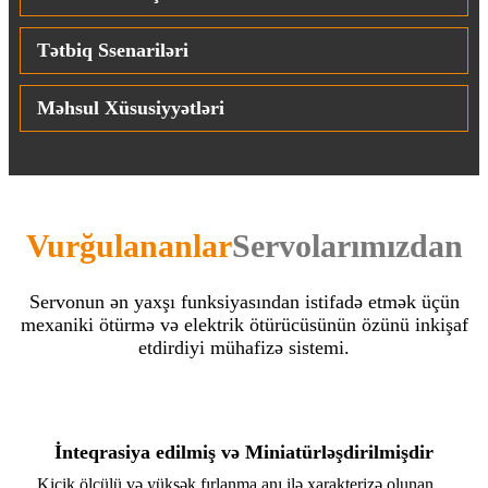
Tətbiq Ssenariləri
Məhsul Xüsusiyyətləri
Vurğulananlar
Servolarımızdan
Servonun ən yaxşı funksiyasından istifadə etmək üçün
mexaniki ötürmə və elektrik ötürücüsünün özünü inkişaf
etdirdiyi mühafizə sistemi.
İnteqrasiya edilmiş və Miniatürləşdirilmişdir
Kiçik ölçülü və yüksək fırlanma anı ilə xarakterizə olunan