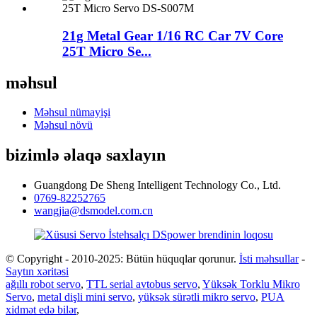
21g Metal Gear 1/16 RC Car 7V Core
25T Micro Se...
məhsul
Məhsul nümayişi
Məhsul növü
bizimlə əlaqə saxlayın
Guangdong De Sheng Intelligent Technology Co., Ltd.
0769-82252765
wangjia@dsmodel.com.cn
© Copyright - 2010-2025: Bütün hüquqlar qorunur.
İsti məhsullar
-
Saytın xəritəsi
ağıllı robot servo
,
TTL serial avtobus servo
,
Yüksək Torklu Mikro
Servo
,
metal dişli mini servo
,
yüksək sürətli mikro servo
,
PUA
xidmət edə bilər
,