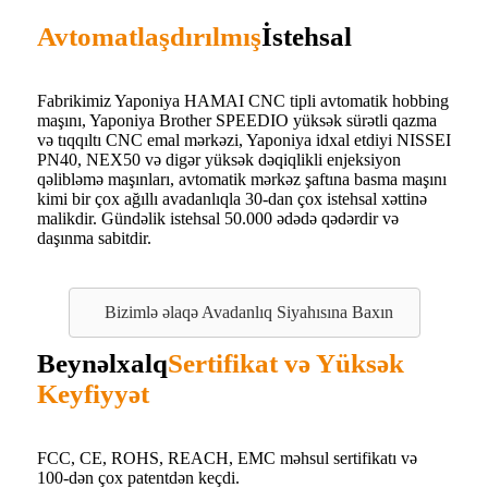
Avtomatlaşdırılmış
İstehsal
Fabrikimiz Yaponiya HAMAI CNC tipli avtomatik hobbing
maşını, Yaponiya Brother SPEEDIO yüksək sürətli qazma
və tıqqıltı CNC emal mərkəzi, Yaponiya idxal etdiyi NISSEI
PN40, NEX50 və digər yüksək dəqiqlikli enjeksiyon
qəlibləmə maşınları, avtomatik mərkəz şaftına basma maşını
kimi bir çox ağıllı avadanlıqla 30-dan çox istehsal xəttinə
malikdir. Gündəlik istehsal 50.000 ədədə qədərdir və
daşınma sabitdir.
Bizimlə əlaqə Avadanlıq Siyahısına Baxın
Beynəlxalq
Sertifikat və Yüksək
Keyfiyyət
FCC, CE, ROHS, REACH, EMC məhsul sertifikatı və
100-dən çox patentdən keçdi.