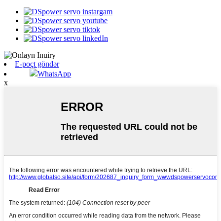
E-poçt göndər
WhatsApp
x