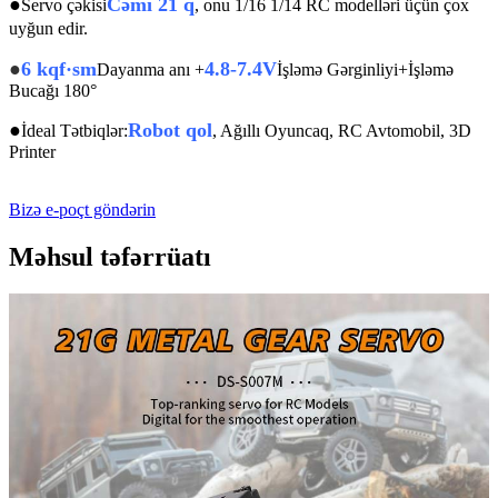
●
Cəmi 21 q
Servo çəkisi
, onu 1/16 1/14 RC modelləri üçün çox
uyğun edir.
●
6 kqf·sm
4.8-7.4V
Dayanma anı +
İşləmə Gərginliyi+İşləmə
Bucağı 180°
●
Robot qol
İdeal Tətbiqlər:
, Ağıllı Oyuncaq, RC Avtomobil, 3D
Printer
Bizə e-poçt göndərin
Məhsul təfərrüatı