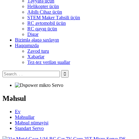
Təyyarə üçün
Helikopter üçün
Ağıllı Cihaz üçün
STEM Maker Təhsili üçün
RC avtomobil üçün
RC qayıq üçün
Digər
Bizimlə əlaqə saxlayın
Haqqımızda
Zavod turu
Xəbərlər
Tez-tez verilən suallar
Məhsul
Ev
Məhsullar
Məhsul nümayişi
Standart Servo