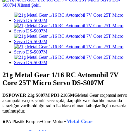
21g Metal Gear 1/16 RC Avtomobil 7V
Core 25T Micro Servo DS-S007M
DSPOWER 21g S007M PDI-2105MG
Metal Gear rəqəmsal servo
a
kompakt və çox yönlü servo
çəki, dəqiqlik və etibarlılıq arasında
tarazlığın vacib olduğu radio ilə idarə olunan tətbiqlər üçün nəzərdə
tutulmuşdur.
●
Metal Gear
PA Plastik Korpus+Core Motor+