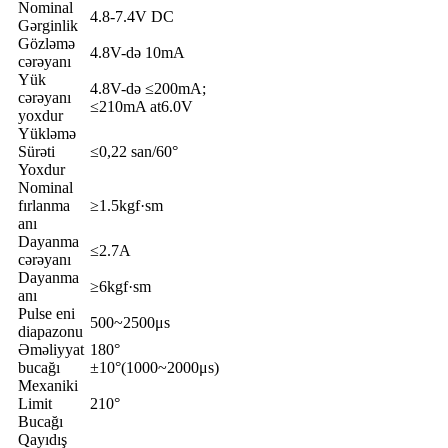
Nominal
4.8-7.4V DC
Gərginlik
Gözləmə
4.8V-də 10mA
cərəyanı
Yük
4.8V-də ≤200mA;
cərəyanı
≤210mA at6.0V
yoxdur
Yükləmə
Sürəti
≤0,22 san/60°
Yoxdur
Nominal
fırlanma
≥1.5kgf·sm
anı
Dayanma
≤2.7A
cərəyanı
Dayanma
≥6kgf·sm
anı
Pulse eni
500~2500μs
diapazonu
Əməliyyat
180°
bucağı
±10°(1000~2000μs)
Mexaniki
Limit
210°
Bucağı
Qayıdış