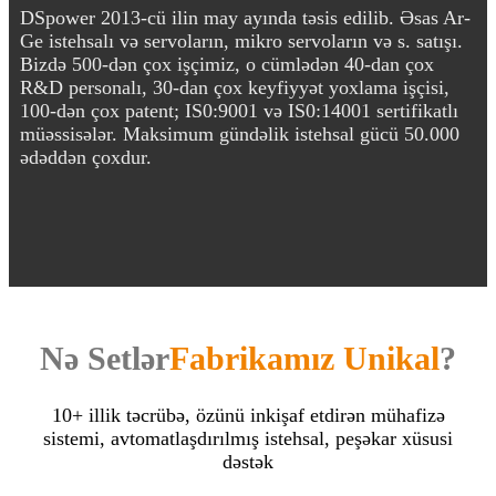
DSpower 2013-cü ilin may ayında təsis edilib. Əsas Ar-
Ge istehsalı və servoların, mikro servoların və s. satışı.
Bizdə 500-dən çox işçimiz, o cümlədən 40-dan çox
R&D personalı, 30-dan çox keyfiyyət yoxlama işçisi,
100-dən çox patent; IS0:9001 və IS0:14001 sertifikatlı
müəssisələr. Maksimum gündəlik istehsal gücü 50.000
ədəddən çoxdur.
Nə Setlər
Fabrikamız Unikal
?
10+ illik təcrübə, özünü inkişaf etdirən mühafizə
sistemi, avtomatlaşdırılmış istehsal, peşəkar xüsusi
dəstək