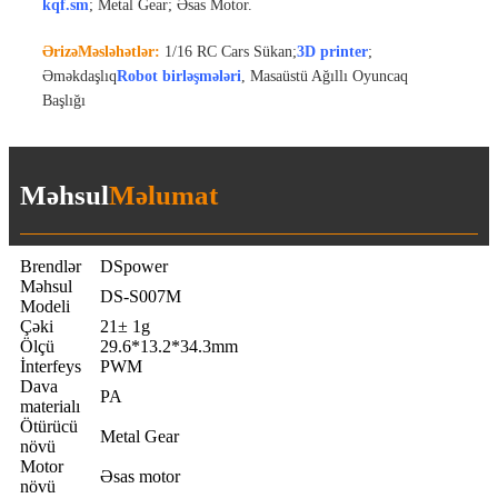
kqf.sm
; Metal Gear; Əsas Motor.
Ərizə
Məsləhətlər:
1/16
RC Cars Sükan;
3D printer
;
Əməkdaşlıq
Robot birləşmələri
, Masaüstü Ağıllı Oyuncaq
Başlığı
Məhsul
Məlumat
Brendlər
DSpower
Məhsul
DS-S007M
Modeli
Çəki
21± 1g
Ölçü
29.6*13.2*34.3mm
İnterfeys
PWM
Dava
PA
materialı
Ötürücü
Metal Gear
növü
Motor
Əsas motor
növü