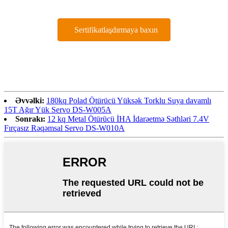
Sertifikatlaşdırmaya baxın
Əvvəlki:
180kq Polad Ötürücü Yüksək Torklu Suya davamlı
15T Ağır Yük Servo DS-W005A
Sonrakı:
12 kq Metal Ötürücü İHA İdarəetmə Səthləri 7.4V
Fırçasız Rəqəmsal Servo DS-W010A