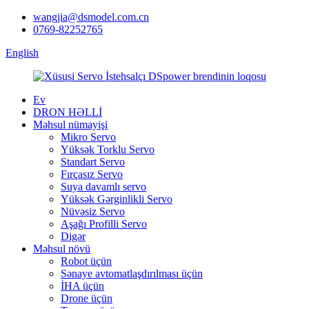
wangjia@dsmodel.com.cn
0769-82252765
English
Ev
DRON HƏLLİ
Məhsul nümayişi
Mikro Servo
Yüksək Torklu Servo
Standart Servo
Fırçasız Servo
Suya davamlı servo
Yüksək Gərginlikli Servo
Nüvəsiz Servo
Aşağı Profilli Servo
Digər
Məhsul növü
Robot üçün
Sənaye avtomatlaşdırılması üçün
İHA üçün
Drone üçün