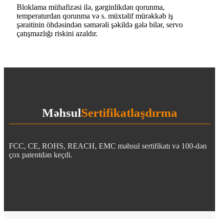
Bloklama mühafizəsi ilə, gərginlikdən qorunma,
temperaturdan qorunma və s. müxtəlif mürəkkəb iş
şəraitinin öhdəsindən səmərəli şəkildə gələ bilər, servo
çatışmazlığı riskini azaldır.
Məhsul
Sertifikatlaşdırma
FCC, CE, ROHS, REACH, EMC məhsul sertifikatı və 100-dən
çox patentdən keçdi.