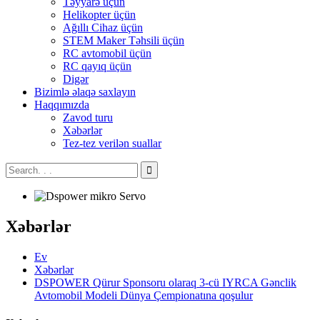
Təyyarə üçün
Helikopter üçün
Ağıllı Cihaz üçün
STEM Maker Təhsili üçün
RC avtomobil üçün
RC qayıq üçün
Digər
Bizimlə əlaqə saxlayın
Haqqımızda
Zavod turu
Xəbərlər
Tez-tez verilən suallar
Xəbərlər
Ev
Xəbərlər
DSPOWER Qürur Sponsoru olaraq 3-cü IYRCA Gənclik
Avtomobil Modeli Dünya Çempionatına qoşulur