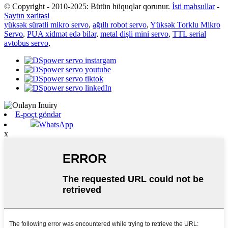
© Copyright - 2010-2025: Bütün hüquqlar qorunur.
İsti məhsullar
-
Saytın xəritəsi
yüksək sürətli mikro servo
,
ağıllı robot servo
,
Yüksək Torklu Mikro
Servo
,
PUA xidmət edə bilər
,
metal dişli mini servo
,
TTL serial
avtobus servo
,
E-poçt göndər
WhatsApp
x