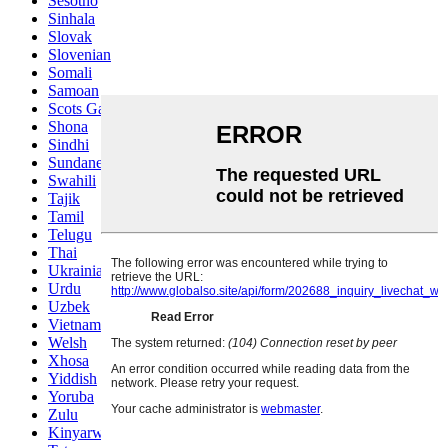
Sesotho
Sinhala
Slovak
Slovenian
Somali
Samoan
Scots Gaelic
Shona
Sindhi
Sundanese
Swahili
Tajik
Tamil
Telugu
Thai
Ukrainian
Urdu
Uzbek
Vietnamese
Welsh
Xhosa
Yiddish
Yoruba
Zulu
Kinyarwanda