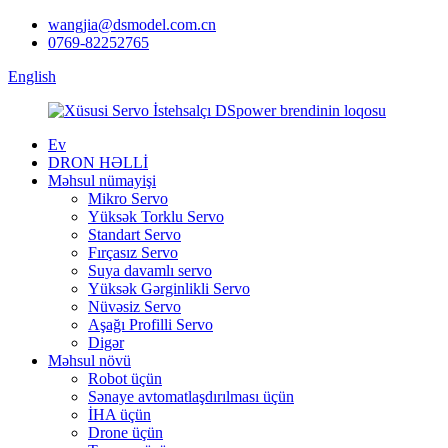
wangjia@dsmodel.com.cn
0769-82252765
English
Ev
DRON HƏLLİ
Məhsul nümayişi
Mikro Servo
Yüksək Torklu Servo
Standart Servo
Fırçasız Servo
Suya davamlı servo
Yüksək Gərginlikli Servo
Nüvəsiz Servo
Aşağı Profilli Servo
Digər
Məhsul növü
Robot üçün
Sənaye avtomatlaşdırılması üçün
İHA üçün
Drone üçün