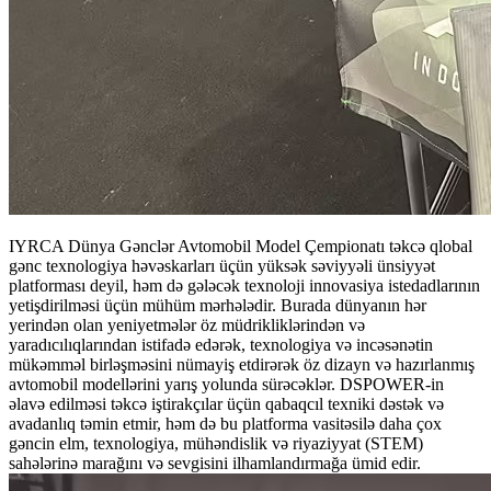
IYRCA Dünya Gənclər Avtomobil Model Çempionatı təkcə qlobal
gənc texnologiya həvəskarları üçün yüksək səviyyəli ünsiyyət
platforması deyil, həm də gələcək texnoloji innovasiya istedadlarının
yetişdirilməsi üçün mühüm mərhələdir. Burada dünyanın hər
yerindən olan yeniyetmələr öz müdrikliklərindən və
yaradıcılıqlarından istifadə edərək, texnologiya və incəsənətin
mükəmməl birləşməsini nümayiş etdirərək öz dizayn və hazırlanmış
avtomobil modellərini yarış yolunda sürəcəklər. DSPOWER-in
əlavə edilməsi təkcə iştirakçılar üçün qabaqcıl texniki dəstək və
avadanlıq təmin etmir, həm də bu platforma vasitəsilə daha çox
gəncin elm, texnologiya, mühəndislik və riyaziyyat (STEM)
sahələrinə marağını və sevgisini ilhamlandırmağa ümid edir.