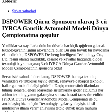
Xəbərlər
Şirkət xəbərləri
DSPOWER Qürur Sponsoru olaraq 3-cü
IYRCA Gənclik Avtomobil Modeli Dünya
Çempionatına qoşulur
Yeniliklər və xəyallarla dolu bu dövrdə hər kiçik qığılcım gələcək
texnologiyanın işığını alovlandıra bilər. Bu gün böyük bir həyəcanla
elan edirik ki, DSPOWER Desheng Intelligent Technology Co.,
Ltd. rəsmi olaraq müdriklik, cəsarət və xəyallar haqqında qlobal
texnoloji bayram açaraq 3-cü IYRCA Dünya Gənclər Avtomobil
Modeli Çempionatının sponsoru oldu!
Servo istehsalında lider olaraq, DSPOWER həmişə texnoloji
yenilikləri və tətbiqləri təşviq etmək, sənayeyə qabaqcıl texnoloji
həllər gətirmək öhdəliyi götürüb. Dəqiq motor sürücülərindən
tutmuş səmərəli enerji idarəetmə sistemlərinə qədər atdığımız hər
addım texnologiyanın gələcəyinə sonsuz həsrəti təcəssüm etdirir.
IYRCA Dünya Gənclər Avtomobil Model Çempionatı ilə bu
əməkdaşlıq bizim üçün “texnologiya gələcəyi dəyişir, təhsil
müdrikliyə ilham verir” anlayışını tətbiq etmək üçün mühüm