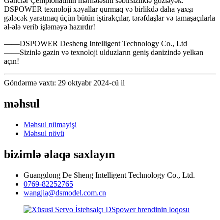
Gənclər Çempionatının mərhələsini səbirsizliklə gözləyək.
DSPOWER texnoloji xəyallar qurmaq və birlikdə daha yaxşı
gələcək yaratmaq üçün bütün iştirakçılar, tərəfdaşlar və tamaşaçılarla
əl-ələ verib işləməyə hazırdır!
——DSPOWER Desheng Intelligent Technology Co., Ltd
——Sizinlə gəzin və texnoloji ulduzların geniş dənizində yelkən
açın!
Göndərmə vaxtı: 29 oktyabr 2024-cü il
məhsul
Məhsul nümayişi
Məhsul növü
bizimlə əlaqə saxlayın
Guangdong De Sheng Intelligent Technology Co., Ltd.
0769-82252765
wangjia@dsmodel.com.cn