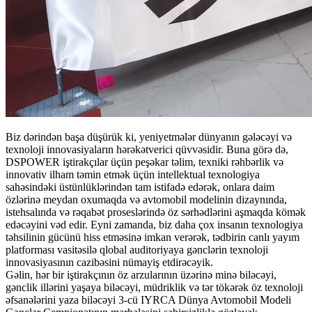
Biz dərindən başa düşürük ki, yeniyetmələr dünyanın gələcəyi və
texnoloji innovasiyaların hərəkətverici qüvvəsidir. Buna görə də,
DSPOWER iştirakçılar üçün peşəkar təlim, texniki rəhbərlik və
innovativ ilham təmin etmək üçün intellektual texnologiya
sahəsindəki üstünlüklərindən tam istifadə edərək, onlara daim
özlərinə meydan oxumaqda və avtomobil modelinin dizaynında,
istehsalında və rəqabət proseslərində öz sərhədlərini aşmaqda kömək
edəcəyini vəd edir. Eyni zamanda, biz daha çox insanın texnologiya
təhsilinin gücünü hiss etməsinə imkan verərək, tədbirin canlı yayım
platforması vasitəsilə qlobal auditoriyaya gənclərin texnoloji
innovasiyasının cazibəsini nümayiş etdirəcəyik.
Gəlin, hər bir iştirakçının öz arzularının üzərinə minə biləcəyi,
gənclik illərini yaşaya biləcəyi, müdriklik və tər tökərək öz texnoloji
əfsanələrini yaza biləcəyi 3-cü IYRCA Dünya Avtomobil Modeli