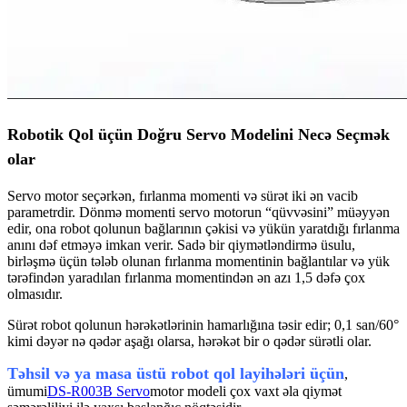
Robotik Qol üçün Doğru Servo Modelini Necə Seçmək
olar
Servo motor seçərkən, fırlanma momenti və sürət iki ən vacib
parametrdir. Dönmə momenti servo motorun “qüvvəsini” müəyyən
edir, ona robot qolunun bağlarının çəkisi və yükün yaratdığı fırlanma
anını dəf etməyə imkan verir. Sadə bir qiymətləndirmə üsulu,
birləşmə üçün tələb olunan fırlanma momentinin bağlantılar və yük
tərəfindən yaradılan fırlanma momentindən ən azı 1,5 dəfə çox
olmasıdır.
Sürət robot qolunun hərəkətlərinin hamarlığına təsir edir; 0,1 san/60°
kimi dəyər nə qədər aşağı olarsa, hərəkət bir o qədər sürətli olar.
Təhsil və ya masa üstü robot qol layihələri üçün
,
ümumi
DS-R003B Servo
motor modeli çox vaxt əla qiymət