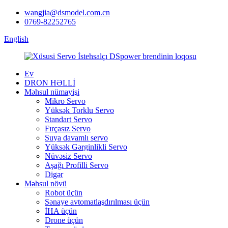
wangjia@dsmodel.com.cn
0769-82252765
English
Ev
DRON HƏLLİ
Məhsul nümayişi
Mikro Servo
Yüksək Torklu Servo
Standart Servo
Fırçasız Servo
Suya davamlı servo
Yüksək Gərginlikli Servo
Nüvəsiz Servo
Aşağı Profilli Servo
Digər
Məhsul növü
Robot üçün
Sənaye avtomatlaşdırılması üçün
İHA üçün
Drone üçün