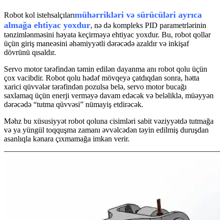
mühərrikləri və sürücüləri ayrıca
Robot kol istehsalçıları
almağa ehtiyac yoxdur
, nə də kompleks PID parametrlərinin
tənzimlənməsini həyata keçirməyə ehtiyac yoxdur. Bu, robot qollar
üçün giriş maneəsini əhəmiyyətli dərəcədə azaldır və inkişaf
dövrünü qısaldır.
Servo motor tərəfindən təmin edilən dayanma anı robot qolu üçün
çox vacibdir. Robot qolu hədəf mövqeyə çatdıqdan sonra, hətta
xarici qüvvələr tərəfindən pozulsa belə, servo motor bucağı
saxlamaq üçün enerji verməyə davam edəcək və beləliklə, müəyyən
dərəcədə “tutma qüvvəsi” nümayiş etdirəcək.
Məhz bu xüsusiyyət robot qoluna cisimləri sabit vəziyyətdə tutmağa
və ya yüngül toqquşma zamanı əvvəlcədən təyin edilmiş duruşdan
asanlıqla kənara çıxmamağa imkan verir.