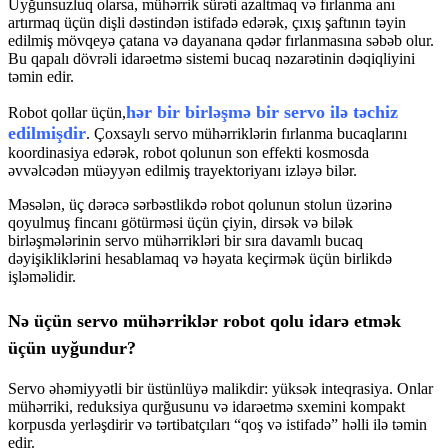
Uyğunsuzluq olarsa, mühərrik sürəti azaltmaq və fırlanma anı
artırmaq üçün dişli dəstindən istifadə edərək, çıxış şaftının təyin
edilmiş mövqeyə çatana və dayanana qədər fırlanmasına səbəb olur.
Bu qapalı dövrəli idarəetmə sistemi bucaq nəzarətinin dəqiqliyini
təmin edir.
hər bir birləşmə bir servo ilə təchiz
Robot qollar üçün,
edilmişdir
. Çoxsaylı servo mühərriklərin fırlanma bucaqlarını
koordinasiya edərək, robot qolunun son effekti kosmosda
əvvəlcədən müəyyən edilmiş trayektoriyanı izləyə bilər.
Məsələn, üç dərəcə sərbəstlikdə robot qolunun stolun üzərinə
qoyulmuş fincanı götürməsi üçün çiyin, dirsək və bilək
birləşmələrinin servo mühərrikləri bir sıra davamlı bucaq
dəyişikliklərini hesablamaq və həyata keçirmək üçün birlikdə
işləməlidir.
Nə üçün servo mühərriklər robot qolu idarə etmək
üçün uyğundur?
Servo əhəmiyyətli bir üstünlüyə malikdir: yüksək inteqrasiya. Onlar
mühərriki, reduksiya qurğusunu və idarəetmə sxemini kompakt
korpusda yerləşdirir və tərtibatçıları “qoş və istifadə” həlli ilə təmin
edir.