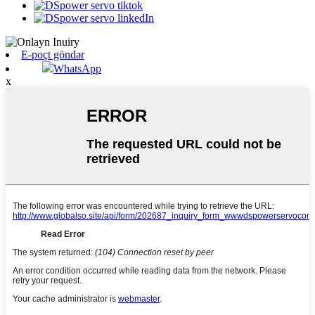
E-poçt göndər
WhatsApp
x