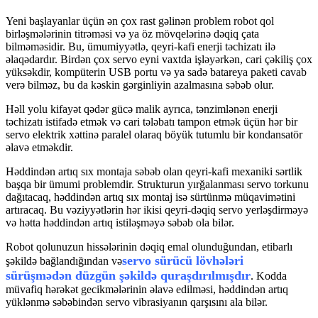
Yeni başlayanlar üçün ən çox rast gəlinən problem robot qol
birləşmələrinin titrəməsi və ya öz mövqelərinə dəqiq çata
bilməməsidir. Bu, ümumiyyətlə, qeyri-kafi enerji təchizatı ilə
əlaqədardır. Birdən çox servo eyni vaxtda işləyərkən, cari çəkiliş çox
yüksəkdir, kompüterin USB portu və ya sadə batareya paketi cavab
verə bilməz, bu da kəskin gərginliyin azalmasına səbəb olur.
Həll yolu kifayət qədər gücə malik ayrıca, tənzimlənən enerji
təchizatı istifadə etmək və cari tələbatı tampon etmək üçün hər bir
servo elektrik xəttinə paralel olaraq böyük tutumlu bir kondansatör
əlavə etməkdir.
Həddindən artıq sıx montaja səbəb olan qeyri-kafi mexaniki sərtlik
başqa bir ümumi problemdir. Strukturun yırğalanması servo torkunu
dağıtacaq, həddindən artıq sıx montaj isə sürtünmə müqavimətini
artıracaq. Bu vəziyyətlərin hər ikisi qeyri-dəqiq servo yerləşdirməyə
və hətta həddindən artıq istiləşməyə səbəb ola bilər.
Robot qolunuzun hissələrinin dəqiq emal olunduğundan, etibarlı
servo sürücü lövhələri
şəkildə bağlandığından və
sürüşmədən düzgün şəkildə quraşdırılmışdır
. Kodda
müvafiq hərəkət gecikmələrinin əlavə edilməsi, həddindən artıq
yüklənmə səbəbindən servo vibrasiyanın qarşısını ala bilər.