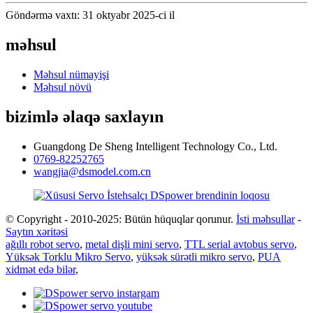
Göndərmə vaxtı: 31 oktyabr 2025-ci il
məhsul
Məhsul nümayişi
Məhsul növü
bizimlə əlaqə saxlayın
Guangdong De Sheng Intelligent Technology Co., Ltd.
0769-82252765
wangjia@dsmodel.com.cn
© Copyright - 2010-2025: Bütün hüquqlar qorunur.
İsti məhsullar
-
Saytın xəritəsi
ağıllı robot servo
,
metal dişli mini servo
,
TTL serial avtobus servo
,
Yüksək Torklu Mikro Servo
,
yüksək sürətli mikro servo
,
PUA
xidmət edə bilər
,