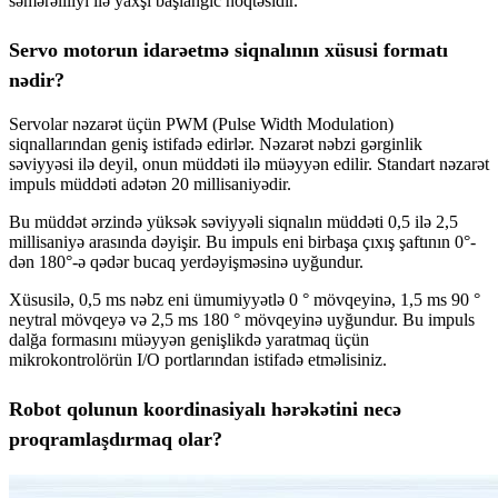
səmərəliliyi ilə yaxşı başlanğıc nöqtəsidir.
Servo motorun idarəetmə siqnalının xüsusi formatı
nədir?
Servolar nəzarət üçün PWM (Pulse Width Modulation)
siqnallarından geniş istifadə edirlər. Nəzarət nəbzi gərginlik
səviyyəsi ilə deyil, onun müddəti ilə müəyyən edilir. Standart nəzarət
impuls müddəti adətən 20 millisaniyədir.
Bu müddət ərzində yüksək səviyyəli siqnalın müddəti 0,5 ilə 2,5
millisaniyə arasında dəyişir. Bu impuls eni birbaşa çıxış şaftının 0°-
dən 180°-ə qədər bucaq yerdəyişməsinə uyğundur.
Xüsusilə, 0,5 ms nəbz eni ümumiyyətlə 0 ° mövqeyinə, 1,5 ms 90 °
neytral mövqeyə və 2,5 ms 180 ° mövqeyinə uyğundur. Bu impuls
dalğa formasını müəyyən genişlikdə yaratmaq üçün
mikrokontrolörün I/O portlarından istifadə etməlisiniz.
Robot qolunun koordinasiyalı hərəkətini necə
proqramlaşdırmaq olar?