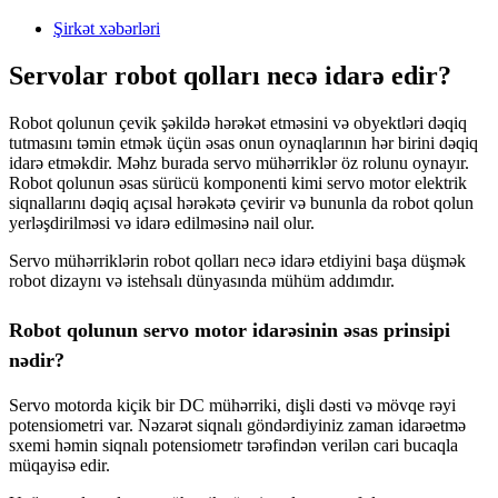
Şirkət xəbərləri
Servolar robot qolları necə idarə edir?
Robot qolunun çevik şəkildə hərəkət etməsini və obyektləri dəqiq
tutmasını təmin etmək üçün əsas onun oynaqlarının hər birini dəqiq
idarə etməkdir. Məhz burada servo mühərriklər öz rolunu oynayır.
Robot qolunun əsas sürücü komponenti kimi servo motor elektrik
siqnallarını dəqiq açısal hərəkətə çevirir və bununla da robot qolun
yerləşdirilməsi və idarə edilməsinə nail olur.
Servo mühərriklərin robot qolları necə idarə etdiyini başa düşmək
robot dizaynı və istehsalı dünyasında mühüm addımdır.
Robot qolunun servo motor idarəsinin əsas prinsipi
nədir?
Servo motorda kiçik bir DC mühərriki, dişli dəsti və mövqe rəyi
potensiometri var. Nəzarət siqnalı göndərdiyiniz zaman idarəetmə
sxemi həmin siqnalı potensiometr tərəfindən verilən cari bucaqla
müqayisə edir.