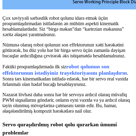
Çox səviyyəli sərbəstlik robot qolunu idarə etmək üçün
proqramlaşdırmadan istifadənin ən mühüm aspekti kinematik
hesablamalardadır. Siz “birgə məkan”dan “kartezian məkanına”
xəritə əlaqəsi yaratmalısınız.
Nümunə olaraq robot qolunun son effektorunun xətti hərəkətini
götürərək, bu düz yolu hər bir birgə servo üçün zamanla dəyişən
bucaqlar ardıcıllığına çevirərək əks istiqamətdə hesablamalısınız.
robot qolunun son
Faktiki proqramlaşdırmada ilk siz
effektorunun istədiyiniz trayektoriyasını planlaşdırın
.
Sonra tərs kinematikadan istifadə edərək, hər bir servo real vaxtda
fırlanmalı olan hədəf bucağı hesablayırsınız.
Nəzarət lövhəsi daha sonra hər bir servoya ardıcıl olaraq müvafiq
PWM siqnallarını göndərir, onların eyni vaxtda və ya ardıcıl olaraq
təyin olunmuş mövqelərinə çatmasını təmin edir. Bu, hamar,
əlaqələndirilmiş kompozit hərəkətlərə nail olur.
Servo quraşdırılmış robot qolu qurarkən ümumi
problemlər