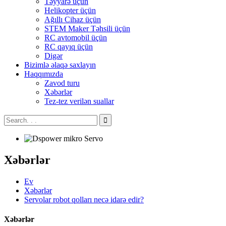
Təyyarə üçün
Helikopter üçün
Ağıllı Cihaz üçün
STEM Maker Təhsili üçün
RC avtomobil üçün
RC qayıq üçün
Digər
Bizimlə əlaqə saxlayın
Haqqımızda
Zavod turu
Xəbərlər
Tez-tez verilən suallar
Xəbərlər
Ev
Xəbərlər
Servolar robot qolları necə idarə edir?
Xəbərlər