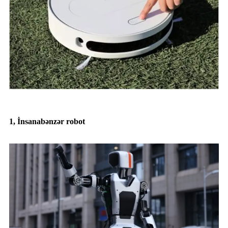
1, İnsanabənzər robot