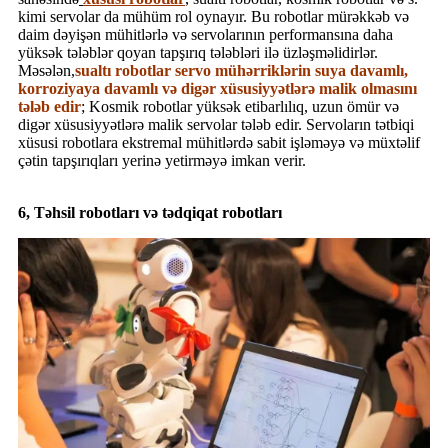
kimi servolar da mühüm rol oynayır. Bu robotlar mürəkkəb və
daim dəyişən mühitlərlə və servolarının performansına daha
yüksək tələblər qoyan tapşırıq tələbləri ilə üzləşməlidirlər.
Məsələn,
sualtı robotlar servo mühərriklərin suya davamlı,
korroziyaya davamlı və digər xüsusiyyətlərə malik olmasını
tələb edir
; Kosmik robotlar yüksək etibarlılıq, uzun ömür və
digər xüsusiyyətlərə malik servolar tələb edir. Servoların tətbiqi
xüsusi robotlara ekstremal mühitlərdə sabit işləməyə və müxtəlif
çətin tapşırıqları yerinə yetirməyə imkan verir.
6, Təhsil robotları və tədqiqat robotları