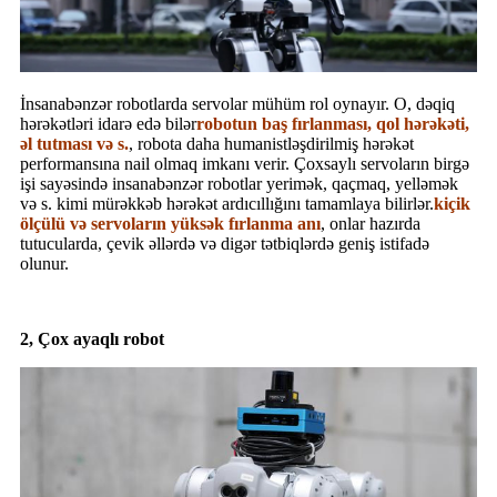
İnsanabənzər robotlarda servolar mühüm rol oynayır. O, dəqiq
hərəkətləri idarə edə bilər
robotun baş fırlanması, qol hərəkəti,
əl tutması və s.
, robota daha humanistləşdirilmiş hərəkət
performansına nail olmaq imkanı verir. Çoxsaylı servoların birgə
işi sayəsində insanabənzər robotlar yerimək, qaçmaq, yelləmək
və s. kimi mürəkkəb hərəkət ardıcıllığını tamamlaya bilirlər.
kiçik
ölçülü və servoların yüksək fırlanma anı
, onlar hazırda
tutucularda, çevik əllərdə və digər tətbiqlərdə geniş istifadə
olunur.
2, Çox ayaqlı robot