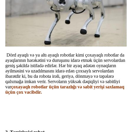
Dörd ayaqlı və ya altı ayaqlı robotlar kimi çoxayaqlı robotlar da
ayaqlarının hərəkətini və duruşunu idarə etmək üçün servolardan
geniş şəkildə istifadə edirlər. Hər bir ayaq adətən oynaqların
əyilməsini və uzadılmasını idarə edən çoxsaylı servolardan
ibarətdir ki, bu da robota irəli, geriyə, dönməyə və təpələrə
qalxmağa imkan verir. Servoların yüksək dəqiqliyi və sabitliyi
var
çoxayaqlı robotlar üçün tarazlığı və sabit yerişi saxlamaq
üçün çox vacibdir.