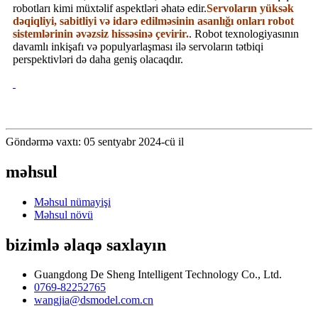
robotları kimi müxtəlif aspektləri əhatə edir.
Servoların yüksək
dəqiqliyi, sabitliyi və idarə edilməsinin asanlığı onları robot
sistemlərinin əvəzsiz hissəsinə çevirir.
. Robot texnologiyasının
davamlı inkişafı və populyarlaşması ilə servoların tətbiqi
perspektivləri də daha geniş olacaqdır.
Göndərmə vaxtı: 05 sentyabr 2024-cü il
məhsul
Məhsul nümayişi
Məhsul növü
bizimlə əlaqə saxlayın
Guangdong De Sheng Intelligent Technology Co., Ltd.
0769-82252765
wangjia@dsmodel.com.cn