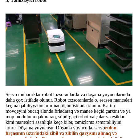
3, Təmizləyici robot
Servo mühərriklər robot tozsoranlarda və döşəmə yuyucularında
daha çox istifadə olunur. Robot tozsoranlarda o, əsasən maneələri
keçmə qabiliyyətini artırmaq üçün istifadə olunur. Kartın
mövqeyini bucaq altında fırladaraq və maneə keçid çarxını və ya
mop modulunu qaldıraraq, süpürgəçi robot xalçalar və eşiklər
kimi maneələri asanlıqla keçə bilər, təmizləmə səmərəliliyini
artırır Döşəmə yuyucusu: Döşəmə yuyucuda, servo
rulon
fırçasının üzərindəki zibil və zibilin qarşısını almaq və