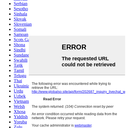
Serbian
Sesotho
Sinhala
Slovak
Slovenian
Somali
Samoan
Scots Gaelic
Shona
Sindhi
Sundanese
Swahili
Tajik
Tamil
Telugu
Thai
Ukrainian
Urdu
Uzbek
Vietnamese
Welsh
Xhosa
Yiddish
Yoruba
Zulu