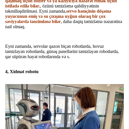
qaşımaq üçün buffer və ya kazıyıcıya nəzarət etmək üçün
istifadə edilə bilər.
, özünü təmizləmə qabiliyyətinin
təkmilləşdirilməsi. Eyni zamanda,
servo həmçinin döşəmə
yuyucunun emiş və su çıxışına uyğun olaraq bir çox
səviyyələrdə tənzimlənə bilər
, daha dəqiq təmizləmə nəzarətinə
nail olmaq.
Eyni zamanda, servolar qazon biçən robotlarda, hovuz
təmizləyən robotlarda, günəş panellərini təmizləyən robotlarda,
qar süpürən həyət robotlarında və s.
4, Xidmət robotu