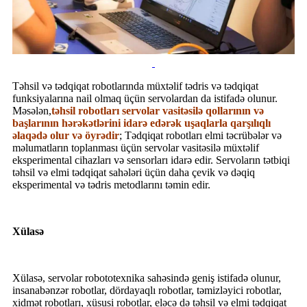
Təhsil və tədqiqat robotlarında müxtəlif tədris və tədqiqat
funksiyalarına nail olmaq üçün servolardan da istifadə olunur.
Məsələn,
təhsil robotları servolar vasitəsilə qollarının və
başlarının hərəkətlərini idarə edərək uşaqlarla qarşılıqlı
əlaqədə olur və öyrədir
; Tədqiqat robotları elmi təcrübələr və
məlumatların toplanması üçün servolar vasitəsilə müxtəlif
eksperimental cihazları və sensorları idarə edir. Servoların tətbiqi
təhsil və elmi tədqiqat sahələri üçün daha çevik və dəqiq
eksperimental və tədris metodlarını təmin edir.
Xülasə
Xülasə, servolar robototexnika sahəsində geniş istifadə olunur,
insanabənzər robotlar, dördayaqlı robotlar, təmizləyici robotlar,
xidmət robotları, xüsusi robotlar, eləcə də təhsil və elmi tədqiqat