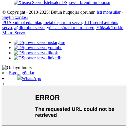
© Copyright - 2010-2025: Bütün hüquqlar qorunur.
İsti məhsullar
-
Saytın xəritəsi
PUA xidmət edə bilər
,
metal dişli mini servo
,
TTL serial avtobus
servo
,
ağıllı robot servo
,
yüksək sürətli mikro servo
,
Yüksək Torklu
Mikro Servo
,
E-poçt göndər
WhatsApp
x