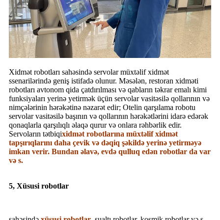
Xidmət robotları sahəsində servolar müxtəlif xidmət
ssenarilərində geniş istifadə olunur. Məsələn, restoran xidməti
robotları avtonom qida çatdırılması və qabların təkrar emalı kimi
funksiyaları yerinə yetirmək üçün servolar vasitəsilə qollarının və
nimçələrinin hərəkətinə nəzarət edir; Otelin qarşılama robotu
servolar vasitəsilə başının və qollarının hərəkətlərini idarə edərək
qonaqlarla qarşılıqlı əlaqə qurur və onlara rəhbərlik edir.
Servoların tətbiqi
xidmət robotlarına müxtəlif xidmət
tapşırıqlarını daha çevik və dəqiq şəkildə yerinə yetirməyə
imkan verir. Bundan əlavə, evdə qulluq edən robotlar da var
və s.
5, Xüsusi robotlar
sahəsində
xüsusi robotlar
, sualtı robotlar, kosmik robotlar və s.