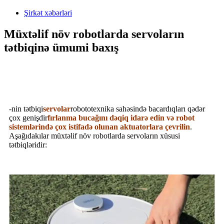
Şirkət xəbərləri
Müxtəlif növ robotlarda servoların
tətbiqinə ümumi baxış
-nin tətbiqi
servolar
robototexnika sahəsində bacardıqları qədər
çox genişdir
fırlanma bucağını dəqiq idarə edin və robot
sistemlərində çox istifadə olunan aktuatorlara çevrilin
.
Aşağıdakılar müxtəlif növ robotlarda servoların xüsusi
tətbiqləridir: