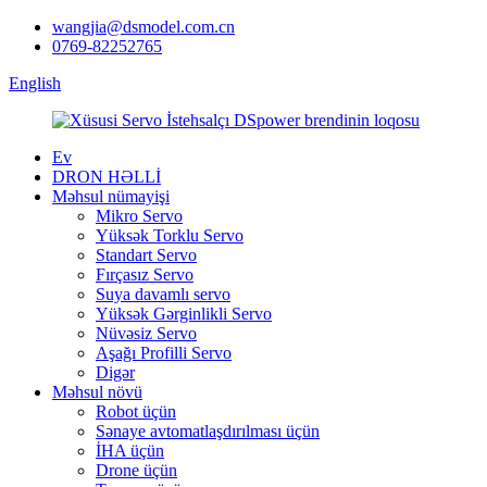
wangjia@dsmodel.com.cn
0769-82252765
English
Ev
DRON HƏLLİ
Məhsul nümayişi
Mikro Servo
Yüksək Torklu Servo
Standart Servo
Fırçasız Servo
Suya davamlı servo
Yüksək Gərginlikli Servo
Nüvəsiz Servo
Aşağı Profilli Servo
Digər
Məhsul növü
Robot üçün
Sənaye avtomatlaşdırılması üçün
İHA üçün
Drone üçün