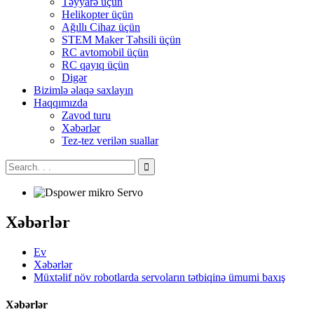
Təyyarə üçün
Helikopter üçün
Ağıllı Cihaz üçün
STEM Maker Təhsili üçün
RC avtomobil üçün
RC qayıq üçün
Digər
Bizimlə əlaqə saxlayın
Haqqımızda
Zavod turu
Xəbərlər
Tez-tez verilən suallar
Xəbərlər
Ev
Xəbərlər
Müxtəlif növ robotlarda servoların tətbiqinə ümumi baxış
Xəbərlər