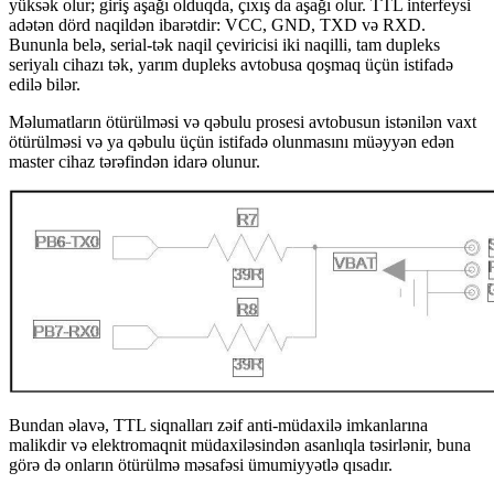
yüksək olur; giriş aşağı olduqda, çıxış da aşağı olur. TTL interfeysi
adətən dörd naqildən ibarətdir: VCC, GND, TXD və RXD.
Bununla belə, serial-tək naqil çeviricisi iki naqilli, tam dupleks
seriyalı cihazı tək, yarım dupleks avtobusa qoşmaq üçün istifadə
edilə bilər.
Məlumatların ötürülməsi və qəbulu prosesi avtobusun istənilən vaxt
ötürülməsi və ya qəbulu üçün istifadə olunmasını müəyyən edən
master cihaz tərəfindən idarə olunur.
Bundan əlavə, TTL siqnalları zəif anti-müdaxilə imkanlarına
malikdir və elektromaqnit müdaxiləsindən asanlıqla təsirlənir, buna
görə də onların ötürülmə məsafəsi ümumiyyətlə qısadır.