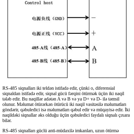
RS-485 siqnalları iki teldən istifadə edir, çünki o, diferensial
siqnaldan istifadə edir, siqnal gücü fərqini ötürmək üçün iki naqil
tələb edir. Bu naqillər adətən A və B və ya D+ və D- ilə təmsil
olunur. Məlumat ötürərkən ötürücü iki naqil vasitəsilə məlumatları
göndərir, qəbuledici isə məlumatları qəbul edir və müqayisə edir. İki
naqildəki siqnallar əks olduğu üçün qəbuledici faydalı siqnalı çıxara
bilər.
RS-485 siqnalları güclü anti-müdaxilə imkanları, uzun ötürmə