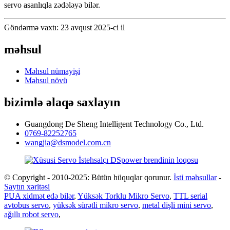
servo asanlıqla zədələyə bilər.
Göndərmə vaxtı: 23 avqust 2025-ci il
məhsul
Məhsul nümayişi
Məhsul növü
bizimlə əlaqə saxlayın
Guangdong De Sheng Intelligent Technology Co., Ltd.
0769-82252765
wangjia@dsmodel.com.cn
© Copyright - 2010-2025: Bütün hüquqlar qorunur.
İsti məhsullar
-
Saytın xəritəsi
PUA xidmət edə bilər
,
Yüksək Torklu Mikro Servo
,
TTL serial
avtobus servo
,
yüksək sürətli mikro servo
,
metal dişli mini servo
,
ağıllı robot servo
,