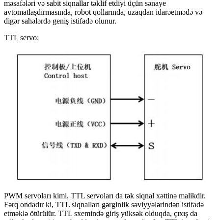
məsafələri və sabit siqnallar təklif etdiyi üçün sənaye
avtomatlaşdırmasında, robot qollarında, uzaqdan idarəetmədə və
digər sahələrdə geniş istifadə olunur.
TTL servo:
PWM servoları kimi, TTL servoları da tək siqnal xəttinə malikdir.
Fərq ondadır ki, TTL siqnalları gərginlik səviyyələrindən istifadə
etməklə ötürülür. TTL sxemində giriş yüksək olduqda, çıxış da