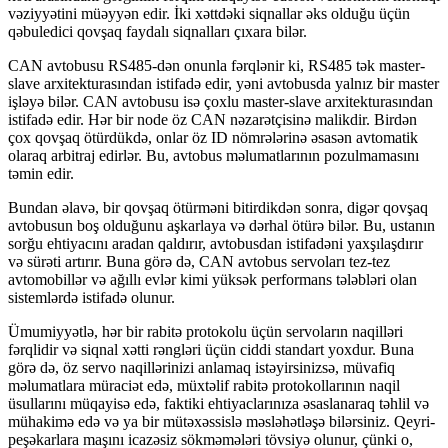
vəziyyətini müəyyən edir. İki xəttdəki siqnallar əks olduğu üçün
qəbuledici qovşaq faydalı siqnalları çıxara bilər.
CAN avtobusu RS485-dən onunla fərqlənir ki, RS485 tək master-
slave arxitekturasından istifadə edir, yəni avtobusda yalnız bir master
işləyə bilər. CAN avtobusu isə çoxlu master-slave arxitekturasından
istifadə edir. Hər bir node öz CAN nəzarətçisinə malikdir. Birdən
çox qovşaq ötürdükdə, onlar öz ID nömrələrinə əsasən avtomatik
olaraq arbitraj edirlər. Bu, avtobus məlumatlarının pozulmamasını
təmin edir.
Bundan əlavə, bir qovşaq ötürməni bitirdikdən sonra, digər qovşaq
avtobusun boş olduğunu aşkarlaya və dərhal ötürə bilər. Bu, ustanın
sorğu ehtiyacını aradan qaldırır, avtobusdan istifadəni yaxşılaşdırır
və sürəti artırır. Buna görə də, CAN avtobus servoları tez-tez
avtomobillər və ağıllı evlər kimi yüksək performans tələbləri olan
sistemlərdə istifadə olunur.
Ümumiyyətlə, hər bir rabitə protokolu üçün servoların naqilləri
fərqlidir və siqnal xətti rəngləri üçün ciddi standart yoxdur. Buna
görə də, öz servo naqillərinizi anlamaq istəyirsinizsə, müvafiq
məlumatlara müraciət edə, müxtəlif rabitə protokollarının naqil
üsullarını müqayisə edə, faktiki ehtiyaclarınıza əsaslanaraq təhlil və
mühakimə edə və ya bir mütəxəssislə məsləhətləşə bilərsiniz. Qeyri-
peşəkarlara maşını icazəsiz sökməmələri tövsiyə olunur, çünki o,