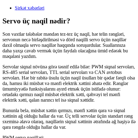
Şirkət xəbərləri
Servo üç naqil nədir?
Son vaxtlar tələbələr məndən tez-tez üç naqil, hər telin rəngləri,
servonun necə birləşdirilməsi və dörd naqilli servo üçün naqillər
daxil olmaqla servo naqillər haqqında soruşurdular. Suallarınıza
daha yaxşı cavab vermək üçün faydalı olacağına ümid edərək bu
məqaləni yazdım.
Servolar siqnal növünə görə təsnif edilə bilər: PWM siqnal servoları,
RS-485 serial servoları, TTL serial servoları və CAN avtobus
servoları. Hər bir rabitə üsulu üçün naqil üsulları bir qədər fərqli olsa
da, hamısı iki müsbət və mənfi elektrik xəttini əhatə edir. Rənglər
ümumiyyətlə funksiyalarını ayırd etmək üçün istifadə olunur:
ortadakı qırmızı naqil müsbət elektrik xətti, qəhvəyi tel mənfi
elektrik xətti, qalan narıncı tel isə siqnal xəttidir.
Bununla belə, müsbət xəttin qırmızı, mənfi xəttin qara və siqnal
xəttinin ağ olduğu hallar da var. Üç telli servolar üçün standart rəng
sxeminə əlavə olaraq, naqillərin siqnal xəttinin ətrafında ağ haşiyə ilə
qara rəngdə olduğu hallar da var.
PWM servo naqilləri: