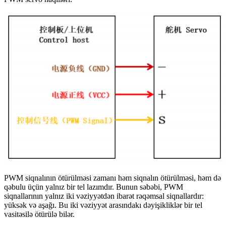
PWM siqnalının ötürülməsi zamanı həm siqnalın ötürülməsi, həm də
qəbulu üçün yalnız bir tel lazımdır. Bunun səbəbi, PWM
siqnallarının yalnız iki vəziyyətdən ibarət rəqəmsal siqnallardır:
yüksək və aşağı. Bu iki vəziyyət arasındakı dəyişikliklər bir tel
vasitəsilə ötürülə bilər.