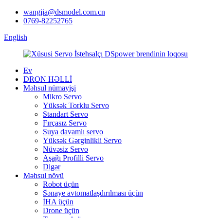
wangjia@dsmodel.com.cn
0769-82252765
English
Ev
DRON HƏLLİ
Məhsul nümayişi
Mikro Servo
Yüksək Torklu Servo
Standart Servo
Fırçasız Servo
Suya davamlı servo
Yüksək Gərginlikli Servo
Nüvəsiz Servo
Aşağı Profilli Servo
Digər
Məhsul növü
Robot üçün
Sənaye avtomatlaşdırılması üçün
İHA üçün
Drone üçün