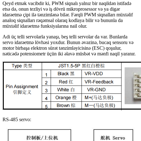
Qeyd etmək vacibdir ki, PWM siqnalı yalnız bir naqildən istifadə
etsə də, onun tezliyi və iş dövrü mikroprosessor və ya digər
idarəetmə çipi ilə tənzimlənə bilər. Fərqli PWM siqnalları müxtəlif
analoq siqnalları rəqəmsal olaraq kodlaya bilir və bununla da
müxtəlif idarəetmə funksiyalarına nail olur.
Adi üç telli servolarla yanaşı, beş telli servolar da var. Bunlarda
servo idarəetmə lövhəsi yoxdur. Bunun əvəzinə, bucaq sensoru və
motor birbaşa elektron sürət tənzimləyicisinə (ESC) qoşulur,
nəticədə potensiometr üçün iki əlavə müsbət və mənfi naqil yaranır.
RS-485 servo: