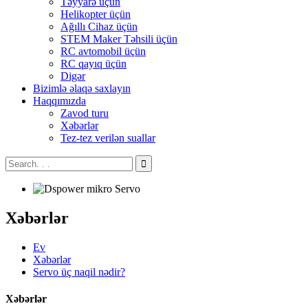
Təyyarə üçün
Helikopter üçün
Ağıllı Cihaz üçün
STEM Maker Təhsili üçün
RC avtomobil üçün
RC qayıq üçün
Digər
Bizimlə əlaqə saxlayın
Haqqımızda
Zavod turu
Xəbərlər
Tez-tez verilən suallar
Xəbərlər
Ev
Xəbərlər
Servo üç naqil nədir?
Xəbərlər