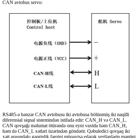
CAN avtobus servo:
RS485-ə bənzər CAN avtobusu iki avtobusa bölünmüş iki naqilli
diferensial siqnal sistemindən istifadə edir: CAN_H və CAN_L.
CAN qovşağı məlumat ötürəndə onu eyni vaxtda həm CAN_H,
həm də CAN_L xətləri üzərindən göndərir. Qəbuledici qovşaq iki
xətt arasındakı gərginlik fərqini müqayisə edərək verilənlərin məntiqi