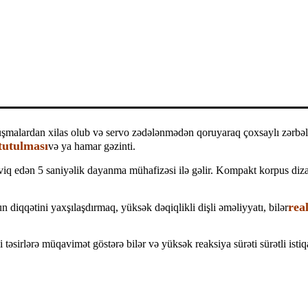
quşmalardan xilas olub və servo zədələnmədən qoruyaraq çoxsaylı zərbələr
tutulması
və ya hamar gəzinti.
əşviq edən 5 saniyəlik dayanma mühafizəsi ilə gəlir. Kompakt korpus diz
rea
n diqqətini yaxşılaşdırmaq, yüksək dəqiqlikli dişli əməliyyatı, bilər
qəli təsirlərə müqavimət göstərə bilər və yüksək reaksiya sürəti sürətli i