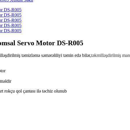
əqəmsal Servo Motor DS-R005
lləşdirilmiş təmizləmə səmərəliliyi təmin edə bilər,
təkmilləşdirilmiş man
tor
mməldir
t rokçu qol çantası ilə təchiz olunub