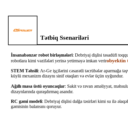
Tətbiq Ssenariləri
İnsanabənzər robot birləşmələri
: Debriyaj dişlisi təsadüfi toq
obyektin 
robotlara kimi vəzifələri yerinə yetirməyə imkan verir
STEM Təhsili
: Ar-Ge işçilərini cəsarətli təcrübələr aparmağa t
küylü mexanizm dizaynı sinif otaqları və evlər üçün uyğundur.
Ağıllı masa üstü oyuncaqlar
: Sakit və rəvan əməliyyat, məhsulu
dizaynlarında quraşdırmaq asandır.
RC gəmi modeli
: Debriyaj dişlisi dalğa təsirləri kimi su ilə əla
gəmisinin balansını qoruyur.