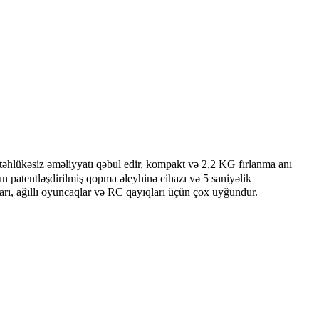
 təhlükəsiz əməliyyatı qəbul edir, kompakt və 2,2 KG fırlanma anı
n patentləşdirilmiş qopma əleyhinə cihazı və 5 saniyəlik
arı, ağıllı oyuncaqlar və RC qayıqları üçün çox uyğundur.