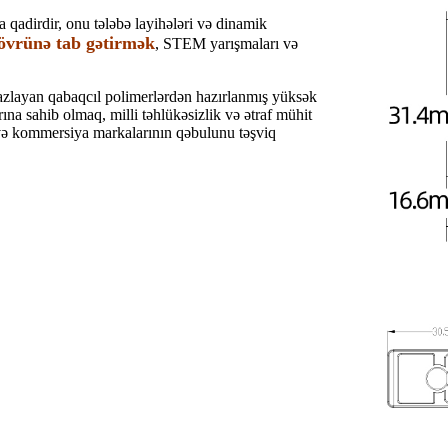
ağa qadirdir, onu tələbə layihələri və dinamik
dövrünə tab gətirmək
, STEM yarışmaları və
razlayan qabaqcıl polimerlərdən hazırlanmış yüksək
na sahib olmaq, milli təhlükəsizlik və ətraf mühit
 və kommersiya markalarının qəbulunu təşviq