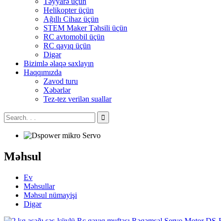
Təyyarə üçün
Helikopter üçün
Ağıllı Cihaz üçün
STEM Maker Təhsili üçün
RC avtomobil üçün
RC qayıq üçün
Digər
Bizimlə əlaqə saxlayın
Haqqımızda
Zavod turu
Xəbərlər
Tez-tez verilən suallar
Məhsul
Ev
Məhsullar
Məhsul nümayişi
Digər