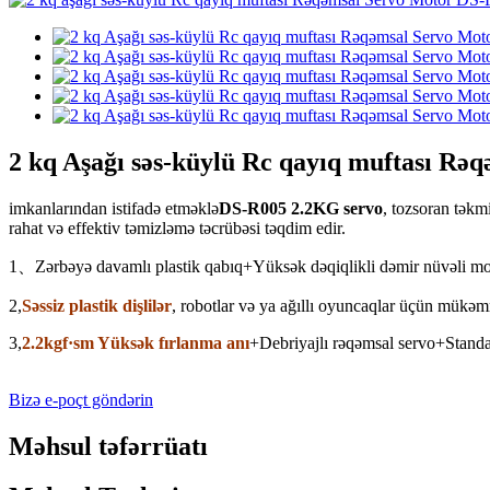
2 kq Aşağı səs-küylü Rc qayıq muftası R
imkanlarından istifadə etməklə
DS-R005 2.2KG servo
, tozsoran təkmi
rahat və effektiv təmizləmə təcrübəsi təqdim edir.
1、Zərbəyə davamlı plastik qabıq+Yüksək dəqiqlikli dəmir nüvəli mo
2,
Səssiz plastik dişlilər
, robotlar və ya ağıllı oyuncaqlar üçün mükə
3,
2.2kgf·sm Yüksək fırlanma anı
+Debriyajlı rəqəmsal servo+Standar
Bizə e-poçt göndərin
Məhsul təfərrüatı