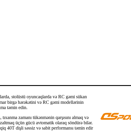
otlarda, stolüstü oyuncaqlarda və RC gəmi sükan
hamar birgə hərəkətini və RC gəmi modellərinin
nma təmin edin.
iş, tıxanma zamanı tükənmənin qarşısını almaq və
azaltmaq üçün gücü avtomatik olaraq söndürə bilər.
iq 40T dişli səssiz və sabit performansı təmin edir