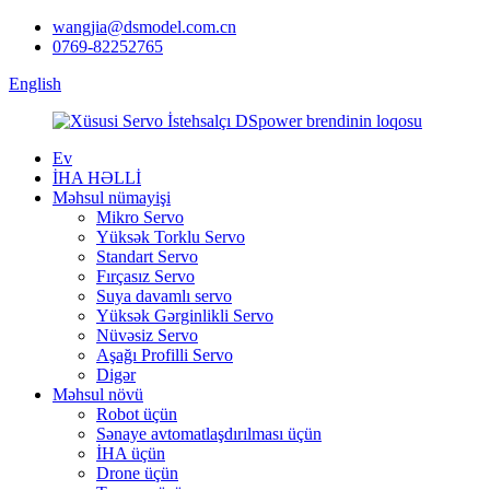
wangjia@dsmodel.com.cn
0769-82252765
English
Ev
İHA HƏLLİ
Məhsul nümayişi
Mikro Servo
Yüksək Torklu Servo
Standart Servo
Fırçasız Servo
Suya davamlı servo
Yüksək Gərginlikli Servo
Nüvəsiz Servo
Aşağı Profilli Servo
Digər
Məhsul növü
Robot üçün
Sənaye avtomatlaşdırılması üçün
İHA üçün
Drone üçün