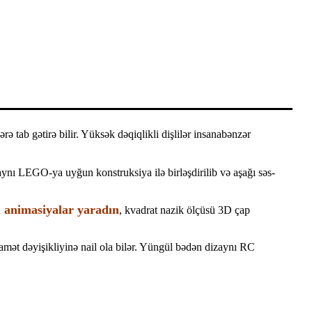
ə tab gətirə bilir. Yüksək dəqiqlikli dişlilər insanabənzər
aynı LEGO-ya uyğun konstruksiya ilə birləşdirilib və aşağı səs-
l animasiyalar yaradın
, kvadrat nazik ölçüsü 3D çap
stiqamət dəyişikliyinə nail ola bilər. Yüngül bədən dizaynı RC