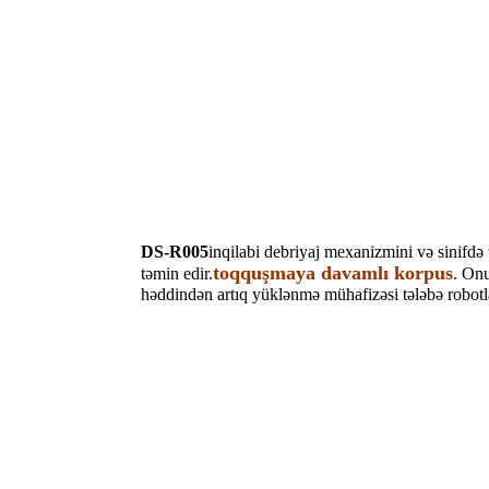
DS-R005
inqilabi debriyaj mexanizmini və sinifdə
toqquşmaya davamlı korpus
təmin edir.
. Onu
həddindən artıq yüklənmə mühafizəsi tələbə robotl