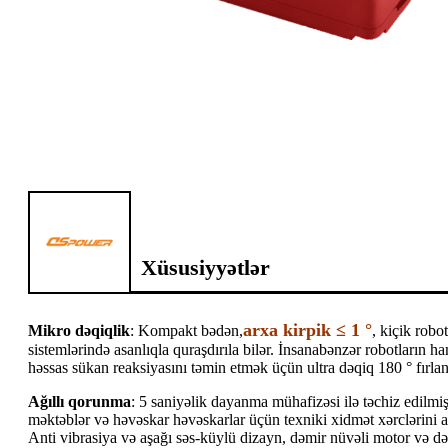
Xüsusiyyətlər
arxa kirpik ≤ 1 °
Mikro dəqiqlik
: Kompakt bədən,
, kiçik rob
sistemlərində asanlıqla quraşdırıla bilər. İnsanabənzər robotların 
həssas sükan reaksiyasını təmin etmək üçün ultra dəqiq 180 ° fırla
Ağıllı qorunma
: 5 saniyəlik dayanma mühafizəsi ilə təchiz edilm
məktəblər və həvəskar həvəskarlar üçün texniki xidmət xərclərini 
Anti vibrasiya və aşağı səs-küylü dizayn, dəmir nüvəli motor və dəq