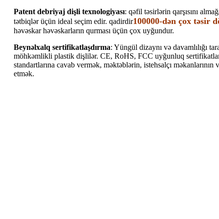
Patent debriyaj dişli texnologiyası
: qəfil təsirlərin qarşısını alm
100000-dən çox təsir 
tətbiqlər üçün ideal seçim edir. qadirdir
həvəskar həvəskarların qurması üçün çox uyğundur.
Beynəlxalq sertifikatlaşdırma
: Yüngül dizaynı və davamlılığı ta
möhkəmlikli plastik dişlilər. CE, RoHS, FCC uyğunluq sertifikatları
standartlarına cavab vermək, məktəblərin, istehsalçı məkanlarının
etmək.