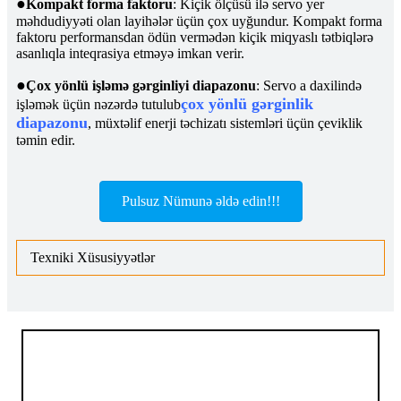
●
Kompakt forma faktoru
: Kiçik ölçüsü ilə servo yer
məhdudiyyəti olan layihələr üçün çox uyğundur. Kompakt forma
faktoru performansdan ödün vermədən kiçik miqyaslı tətbiqlərə
asanlıqla inteqrasiya etməyə imkan verir.
●
Çox yönlü işləmə gərginliyi diapazonu
: Servo a daxilində
çox yönlü gərginlik
işləmək üçün nəzərdə tutulub
diapazonu
, müxtəlif enerji təchizatı sistemləri üçün çeviklik
təmin edir.
Pulsuz Nümunə əldə edin!!!
Texniki Xüsusiyyətlər