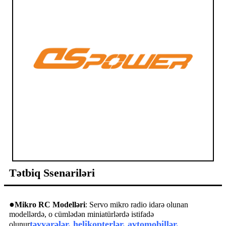
Tətbiq Ssenariləri
●
Mikro RC Modelləri
: Servo mikro radio idarə olunan
modellərdə, o cümlədən miniatürlərdə istifadə
təyyarələr, helikopterlər, avtomobillər,
olunur