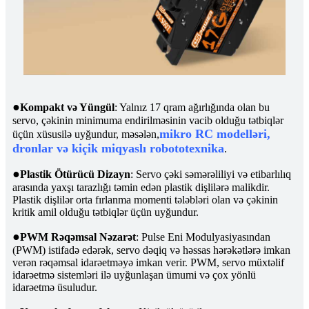
●
Kompakt və Yüngül
: Yalnız 17 qram ağırlığında olan bu
servo, çəkinin minimuma endirilməsinin vacib olduğu tətbiqlər
mikro RC modelləri,
üçün xüsusilə uyğundur, məsələn,
dronlar və kiçik miqyaslı robototexnika
.
●
Plastik Ötürücü Dizayn
: Servo çəki səmərəliliyi və etibarlılıq
arasında yaxşı tarazlığı təmin edən plastik dişlilərə malikdir.
Plastik dişlilər orta fırlanma momenti tələbləri olan və çəkinin
kritik amil olduğu tətbiqlər üçün uyğundur.
●
PWM Rəqəmsal Nəzarət
: Pulse Eni Modulyasiyasından
(PWM) istifadə edərək, servo dəqiq və həssas hərəkətlərə imkan
verən rəqəmsal idarəetməyə imkan verir. PWM, servo müxtəlif
idarəetmə sistemləri ilə uyğunlaşan ümumi və çox yönlü
idarəetmə üsuludur.