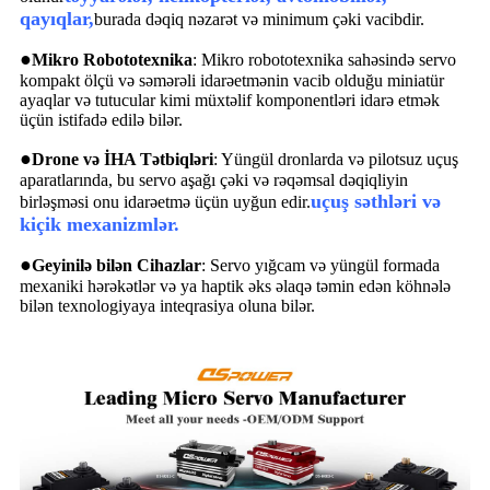
qayıqlar,
burada dəqiq nəzarət və minimum çəki vacibdir.
●
Mikro Robototexnika
: Mikro robototexnika sahəsində servo
kompakt ölçü və səmərəli idarəetmənin vacib olduğu miniatür
ayaqlar və tutucular kimi müxtəlif komponentləri idarə etmək
üçün istifadə edilə bilər.
●
Drone və İHA Tətbiqləri
: Yüngül dronlarda və pilotsuz uçuş
aparatlarında, bu servo aşağı çəki və rəqəmsal dəqiqliyin
uçuş səthləri və
birləşməsi onu idarəetmə üçün uyğun edir.
kiçik mexanizmlər.
●
Geyinilə bilən Cihazlar
: Servo yığcam və yüngül formada
mexaniki hərəkətlər və ya haptik əks əlaqə təmin edən köhnələ
bilən texnologiyaya inteqrasiya oluna bilər.