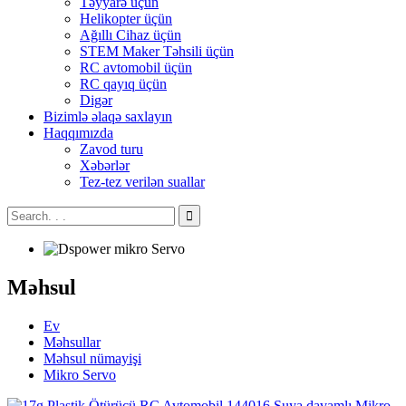
Təyyarə üçün
Helikopter üçün
Ağıllı Cihaz üçün
STEM Maker Təhsili üçün
RC avtomobil üçün
RC qayıq üçün
Digər
Bizimlə əlaqə saxlayın
Haqqımızda
Zavod turu
Xəbərlər
Tez-tez verilən suallar
Məhsul
Ev
Məhsullar
Məhsul nümayişi
Mikro Servo