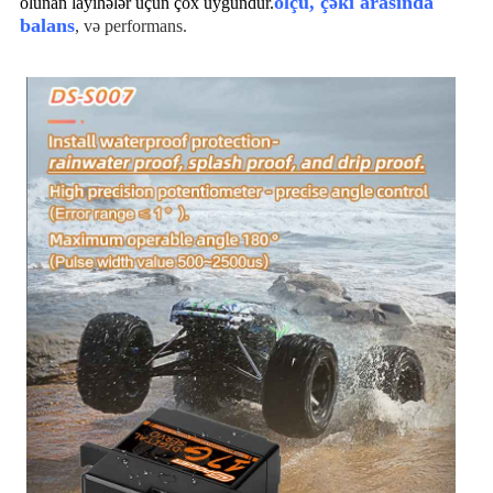
ölçü, çəki arasında
olunan layihələr üçün çox uyğundur.
balans
, və performans
.