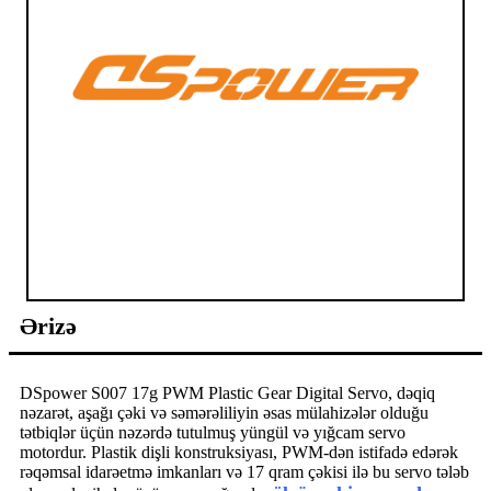
Ərizə
DSpower S007 17g PWM Plastic Gear Digital Servo, dəqiq
nəzarət, aşağı çəki və səmərəliliyin əsas mülahizələr olduğu
tətbiqlər üçün nəzərdə tutulmuş yüngül və yığcam servo
motordur. Plastik dişli konstruksiyası, PWM-dən istifadə edərək
rəqəmsal idarəetmə imkanları və 17 qram çəkisi ilə bu servo tələb