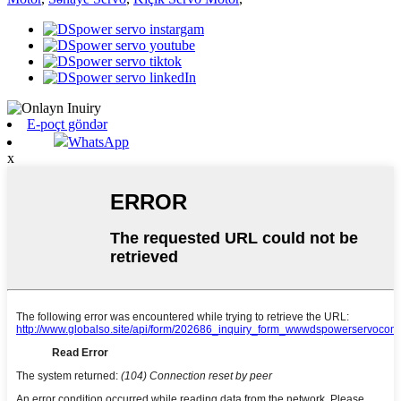
E-poçt göndər
WhatsApp
x