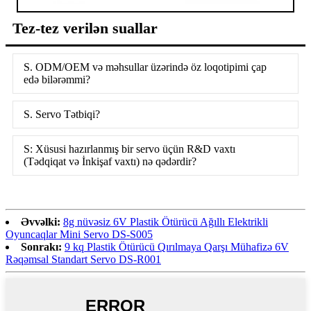
Tez-tez verilən suallar
S. ODM/OEM və məhsullar üzərində öz loqotipimi çap
edə bilərəmmi?
S. Servo Tətbiqi?
S: Xüsusi hazırlanmış bir servo üçün R&D vaxtı
(Tədqiqat və İnkişaf vaxtı) nə qədərdir?
Əvvəlki:
8g nüvəsiz 6V Plastik Ötürücü Ağıllı Elektrikli
Oyuncaqlar Mini Servo DS-S005
Sonrakı:
9 kq Plastik Ötürücü Qırılmaya Qarşı Mühafizə 6V
Rəqəmsal Standart Servo DS-R001