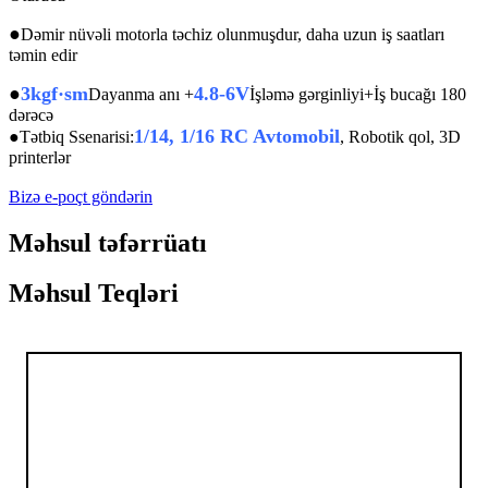
●
Dəmir nüvəli motorla təchiz olunmuşdur, daha uzun iş saatları
təmin edir
●
3kgf·sm
4.8-6V
Dayanma anı +
İşləmə gərginliyi+İş bucağı 180
dərəcə
1/14, 1/16 RC Avtomobil
●
Tətbiq Ssenarisi:
, Robotik qol, 3D
printerlər
Bizə e-poçt göndərin
Məhsul təfərrüatı
Məhsul Teqləri