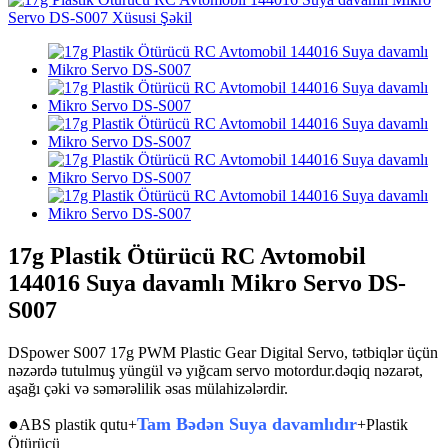
17g Plastik Ötürücü RC Avtomobil
144016 Suya davamlı Mikro Servo DS-
S007
DSpower S007 17g PWM Plastic Gear Digital Servo, tətbiqlər üçün
nəzərdə tutulmuş yüngül və yığcam servo motordur.
dəqiq nəzarət,
aşağı çəki və səmərəlilik əsas mülahizələrdir
.
●
Tam Bədən Suya davamlıdır
ABS plastik qutu+
+Plastik
Ötürücü