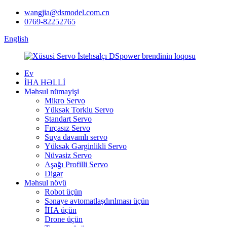
wangjia@dsmodel.com.cn
0769-82252765
English
Ev
İHA HƏLLİ
Məhsul nümayişi
Mikro Servo
Yüksək Torklu Servo
Standart Servo
Fırçasız Servo
Suya davamlı servo
Yüksək Gərginlikli Servo
Nüvəsiz Servo
Aşağı Profilli Servo
Digər
Məhsul növü
Robot üçün
Sənaye avtomatlaşdırılması üçün
İHA üçün
Drone üçün