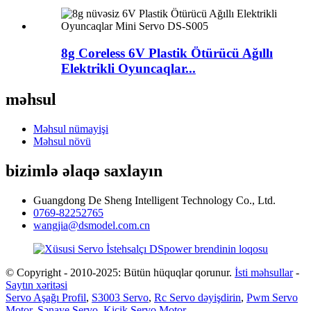
8g Coreless 6V Plastik Ötürücü Ağıllı
Elektrikli Oyuncaqlar...
məhsul
Məhsul nümayişi
Məhsul növü
bizimlə əlaqə saxlayın
Guangdong De Sheng Intelligent Technology Co., Ltd.
0769-82252765
wangjia@dsmodel.com.cn
© Copyright - 2010-2025: Bütün hüquqlar qorunur.
İsti məhsullar
-
Saytın xəritəsi
Servo Aşağı Profil
,
S3003 Servo
,
Rc Servo dəyişdirin
,
Pwm Servo
Motor
,
Sənaye Servo
,
Kiçik Servo Motor
,